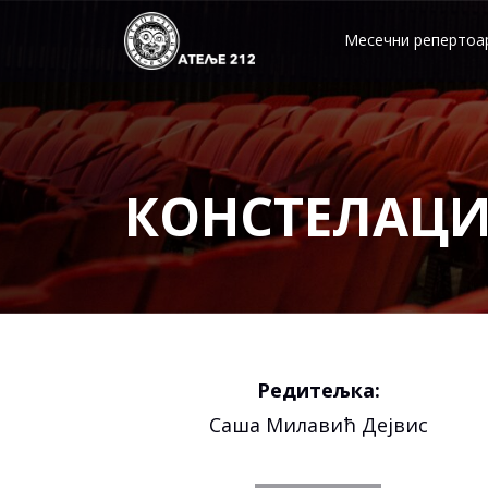
Skip
to
Месечни репертоа
content
КОНСТЕЛАЦИ
Редитељка:
Саша Милавић Дејвис