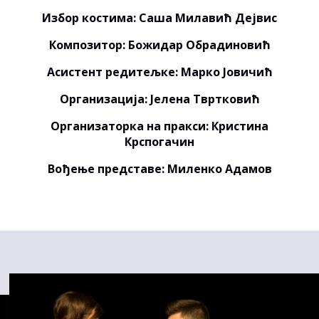
Избор костима: Саша Милавић Дејвис
Композитор: Божидар Обрадиновић
Асистент редитељке: Марко Јовичић
Организација: Јелена Твртковић
Организаторка на пракси: Кристина
Крспогачин
Вођење представе: Миленко Адамов