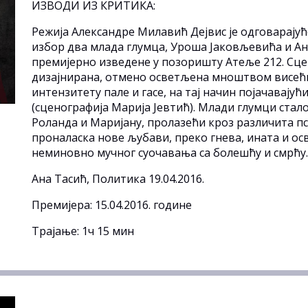
ИЗВОДИ ИЗ КРИТИКА:
Режија Александре Милавић Дејвис је одговарајућ
избор два млада глумца, Уроша Јаковљевића и Ане
премијерно изведене у позоришту Атеље 212. Сце
дизајнирана, отмено осветљена мноштвом висећих
интензитету пале и гасе, на тај начин појачавају
(сценографија Марија Јевтић). Млади глумци ста
Роланда и Маријану, пролазећи кроз различита п
проналаска нове љубави, преко гнева, ината и ос
неминовно мучног суочавања са болешћу и смрћу.
Ана Тасић, Политика 19.04.2016.
Премијера: 15.04.2016. године
Трајање: 1ч 15 мин