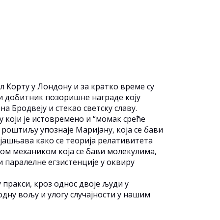
ал Корту у Лондону и за кратко време су
ађи добитник позоришне награде коју
а Бродвеју и стекао светску славу.
у који је истовремено и “момак среће
 роштиљу упознаје Маријану, која се бави
бјашњава како се теорија релативитета
тном механиком која се бави молекулима,
 паралелне егзистенције у оквиру
 пракси, кроз однос двоје људи у
дну вољу и улогу случајности у нашим