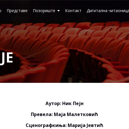
р
Представе
Позориште
Контакт
Дигитална читаониц
ЈЕ
Аутор: Ник Пејн
Превела: Маја Малетковић
Сценографкиња: Марија Јевтић