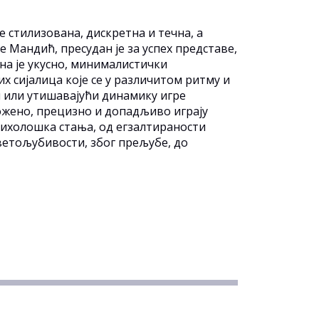
е стилизована, дискретна и течна, а
 Мандић, пресудан је за успех представе,
на је укусно, минималистички
 сијалица које се у различитом ритму и
ћи или утишавајући динамику игре
ложено, прецизно и допадљиво играју
сихолошка стања, од егзалтираности
ветољубивости, због прељубе, до