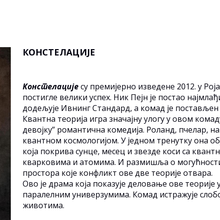
И
КОНСТЕЛАЦИЈЕ
Констелације
су премијерно изведене 2012. у Рој
постигле велики успех. Ник Пејн је постао најмл
додељује Ивнинг Стандард, а комад је постављен н
Квантна теорија игра значајну улогу у овом комад
девојку” романтична комедија. Роланд, пчелар, на
квантном космологијом. У једном тренутку она о
која покрива сунце, месец и звезде коси са кван
кварковима и атомима. И размишља о могућности
простора које конфликт ове две теорије отвара.
Ово је драма која показује деловање ове теорије у
паралелним универзумима. Комад истражује слобо
животима.