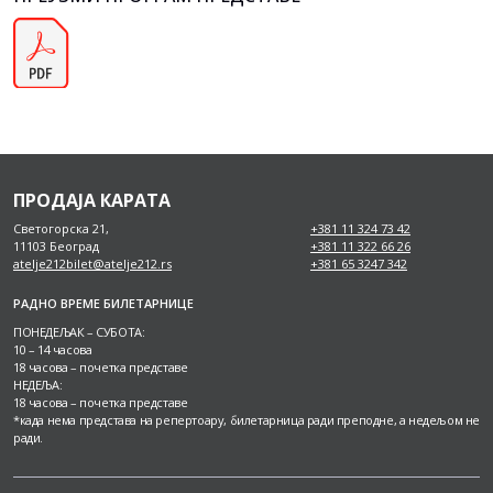
ПРОДАЈА КАРАТА
Светогорска 21,
+381 11 324 73 42
11103 Београд
+381 11 322 66 26
atelje212bilet@atelje212.rs
+381 65 3247 342
РАДНО ВРЕМЕ БИЛЕТАРНИЦЕ
ПОНЕДЕЉАК – СУБОТА:
10 – 14 часова
18 часова – почетка представе
НЕДЕЉА:
18 часова – почетка представе
*када нема представа на репертоару, билетарница ради преподне, а недељом не
ради.