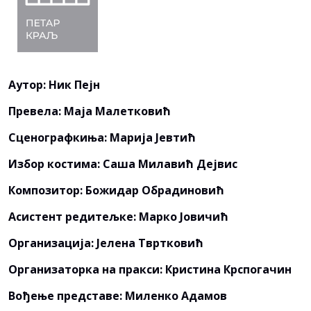
Аутор: Ник Пејн
Превела: Маја Малетковић
Сценографкиња: Марија Јевтић
Избор костима: Саша Милавић Дејвис
Композитор: Божидар Обрадиновић
Асистент редитељке: Марко Јовичић
Организација: Јелена Твртковић
Организаторка на пракси: Кристина Крспогачин
Вођење представе: Миленко Адамов