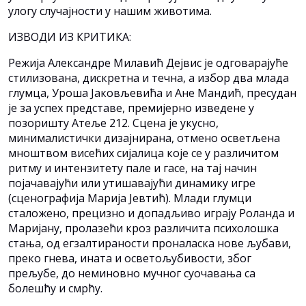
улогу случајности у нашим животима.
ИЗВОДИ ИЗ КРИТИКА:
Режија Александре Милавић Дејвис је одговарајуће
стилизована, дискретна и течна, а избор два млада
глумца, Уроша Јаковљевића и Ане Мандић, пресудан
је за успех представе, премијерно изведене у
позоришту Атеље 212. Сцена је укусно,
минималистички дизајнирана, отмено осветљена
мноштвом висећих сијалица које се у различитом
ритму и интензитету пале и гасе, на тај начин
појачавајући или утишавајући динамику игре
(сценографија Марија Јевтић). Млади глумци
сталожено, прецизно и допадљиво играју Роланда и
Маријану, пролазећи кроз различита психолошка
стања, од егзалтираности проналаска нове љубави,
преко гнева, ината и осветољубивости, због
прељубе, до неминовно мучног суочавања са
болешћу и смрћу.