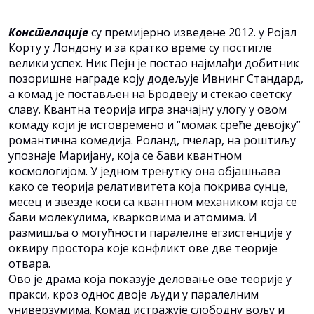
Констелације
су премијерно изведене 2012. у Ројал
Корту у Лондону и за кратко време су постигле
велики успех. Ник Пејн је постао најмлађи добитник
позоришне награде коју додељује Ивнинг Стандард,
а комад је постављен на Бродвеју и стекао светску
славу. Квантна теорија игра значајну улогу у овом
комаду који је истовремено и “момак среће девојку”
романтична комедија. Роланд, пчелар, на роштиљу
упознаје Маријану, која се бави квантном
космологијом. У једном тренутку она објашњава
како се теорија релативитета која покрива сунце,
месец и звезде коси са квантном механиком која се
бави молекулима, кварковима и атомима. И
размишља о могућности паралелне егзистенције у
оквиру простора које конфликт ове две теорије
отвара.
Ово је драма која показује деловање ове теорије у
пракси, кроз однос двоје људи у паралелним
универзумима. Комад истражује слободну вољу и