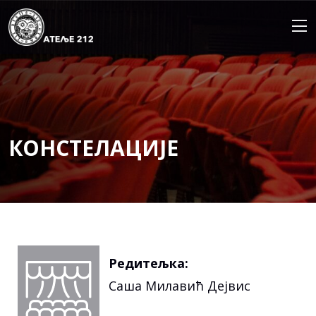
Skip
to
content
КОНСТЕЛАЦИЈЕ
Редитељка:
Саша Милавић Дејвис