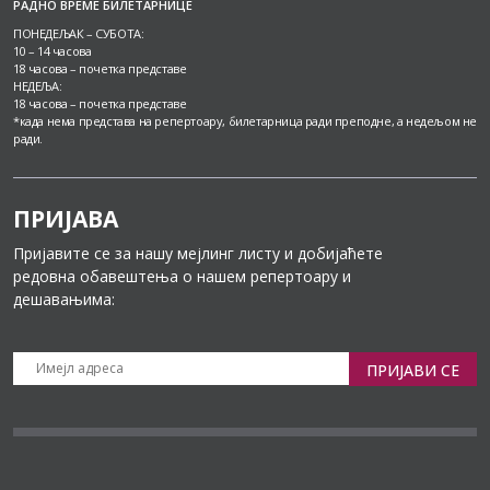
РАДНО ВРЕМЕ БИЛЕТАРНИЦЕ
ПОНЕДЕЉАК – СУБОТА:
10 – 14 часова
18 часова – почетка представе
НЕДЕЉА:
18 часова – почетка представе
*када нема представа на репертоару, билетарница ради преподне, а недељом не
ради.
ПРИЈАВА
Пријавите се за нашу мејлинг листу и добијаћете
редовна обавештења о нашем репертоару и
дешавањима:
ПРИЈАВИ СЕ