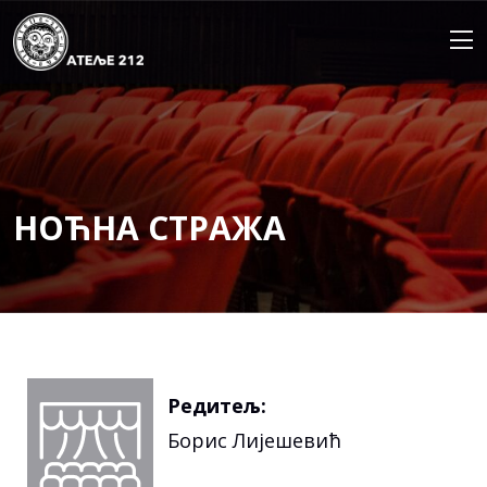
Skip
to
content
НОЋНА СТРАЖА
Редитељ:
Борис Лијешевић