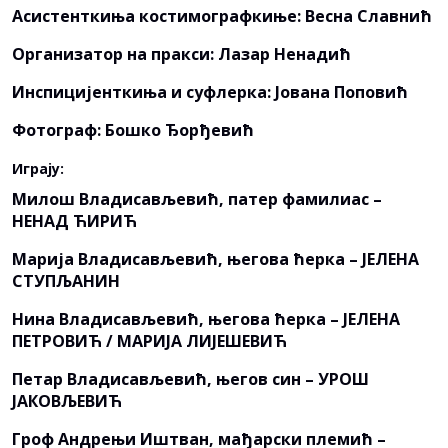
Асистенткиња костимографкиње: Весна Славнић
Организатор на пракси: Лазар Ненадић
Инспицијенткиња и суфлерка: Јована Поповић
Фотограф: Бошко Ђорђевић
Играју:
Милош Владисављевић, патер фамилиас –
НЕНАД ЋИРИЋ
Марија Владисављевић, његова ћерка – ЈЕЛЕНА
СТУПЉАНИН
Нина Владисављевић, његова ћерка – ЈЕЛЕНА
ПЕТРОВИЋ / МАРИЈА ЛИЈЕШЕВИЋ
Петар Владисављевић, његов син – УРОШ
ЈАКОВЉЕВИЋ
Гроф Андрењи Иштван, мађарски племић –