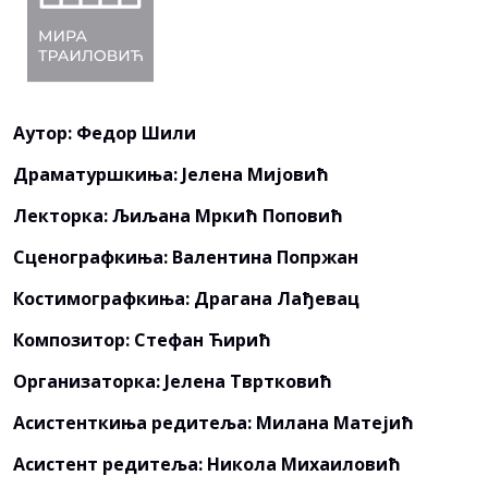
Аутор: Федор Шили
Драматуршкиња: Јелена Мијовић
Лекторка: Љиљана Мркић Поповић
Сценографкиња: Валентина Попржан
Костимографкиња: Драгана Лађевац
Композитор: Стефан Ћирић
Организаторка: Јелена Твртковић
Асистенткиња редитеља: Милана Матејић
Асистент редитеља: Никола Михаиловић