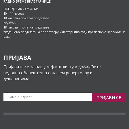
РАДНО ВРЕМЕ БИЛЕТАРНИЦЕ
ПОНЕДЕЉАК – СУБОТА:
10 – 14 часова
18 часова – почетка представе
НЕДЕЉА:
18 часова – почетка представе
*када нема представа на репертоару, билетарница ради преподне, а недељом не
ради.
ПРИЈАВА
Пријавите се за нашу мејлинг листу и добијаћете
редовна обавештења о нашем репертоару и
дешавањима:
ПРИЈАВИ СЕ