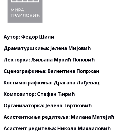
Аутор: Федор Шили
Драматуршкиња: Јелена Мијовић
Лекторка: Љиљана Мркић Поповић
Сценографкиња: Валентина Попржан
Костимографкиња: Драгана Лађевац
Композитор: Стефан Ћирић
Организаторка: Јелена Твртковић
Асистенткиња редитеља: Милана Матејић
Асистент редитеља: Никола Михаиловић