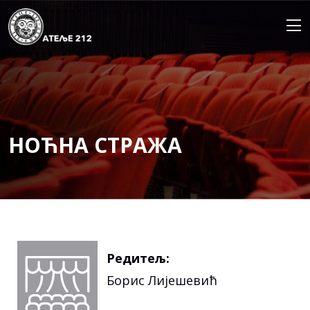
Skip
to
content
НОЋНА СТРАЖА
Редитељ:
Борис Лијешевић