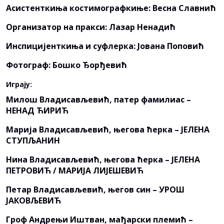
Асистенткиња костимографкиње: Весна Славнић
Организатор на пракси: Лазар Ненадић
Инспицијенткиња и суфлерка: Јована Поповић
Фотограф: Бошко Ђорђевић
Играју:
Милош Владисављевић, патер фамилиас –
НЕНАД ЋИРИЋ
Марија Владисављевић, његова ћерка – ЈЕЛЕНА
СТУПЉАНИН
Нина Владисављевић, његова ћерка – ЈЕЛЕНА
ПЕТРОВИЋ / МАРИЈА ЛИЈЕШЕВИЋ
Петар Владисављевић, његов син – УРОШ
ЈАКОВЉЕВИЋ
Гроф Андрењи Иштван, мађарски племић –