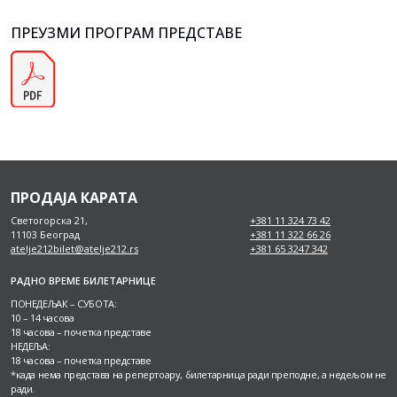
ПРЕУЗМИ ПРОГРАМ ПРЕДСТАВЕ
ПРОДАЈА КАРАТА
Светогорска 21,
+381 11 324 73 42
11103 Београд
+381 11 322 66 26
atelje212bilet@atelje212.rs
+381 65 3247 342
РАДНО ВРЕМЕ БИЛЕТАРНИЦЕ
ПОНЕДЕЉАК – СУБОТА:
10 – 14 часова
18 часова – почетка представе
НЕДЕЉА:
18 часова – почетка представе
*када нема представа на репертоару, билетарница ради преподне, а недељом не
ради.