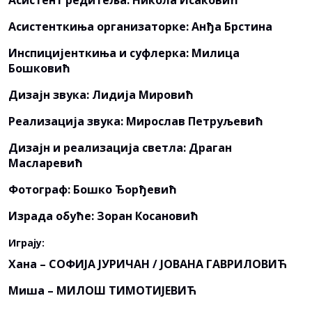
Асистент редитеља: Никола Исаковић
Асистенткиња организаторке: Анђа Брстина
Инспицијенткиња и суфлерка: Милица
Бошковић
Дизајн звука: Лидија Мировић
Реализација звука: Мирослав Петруљевић
Дизајн и реализација светла: Драган
Масларевић
Фотограф: Бошко Ђорђевић
Израда обуће: Зоран Косановић
Играју:
Хана – СОФИЈА ЈУРИЧАН / ЈОВАНА ГАВРИЛОВИЋ
Миша – МИЛОШ ТИМОТИЈЕВИЋ