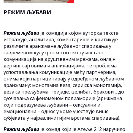
РЕЖИМ ЉУБАВИ
Режим љубави
је комедија којом ауторка текста
истражује, анализира, коментарише и критикује
различите аранжмане љубавног спаривања у
савременом кулутрном контексту инстант
комуникација на друштвеним мрежама, онлајн
дејтинг сајтовима и апликацијама, те проблема
успостављања комуникације међу партнерима,
онима који партиципирају у одређеном љубавном
аранжману: моногамна веза, серијска моногамија,
веза са прељубама, тријаде, целибат, бракови… до
суочавања са феноменом полиаморије (арнжмана
који подразумева љубавни – сексуални и
емоционални – однос у коме учествује више
субјеката у најразличитијим врстама спаривања).
Режим љубави
је комад који је Атеље 212 наручило