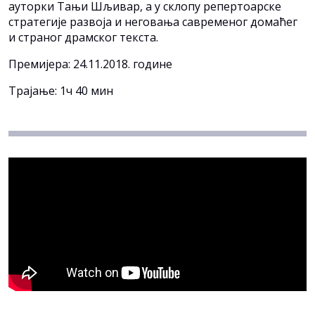
ауторки Тањи Шљивар, а у склопу репертоарске
стратегије развоја и неговања савременог домаћег
и страног драмског текста.
Премијера: 24.11.2018. године
Трајање: 1ч 40 мин