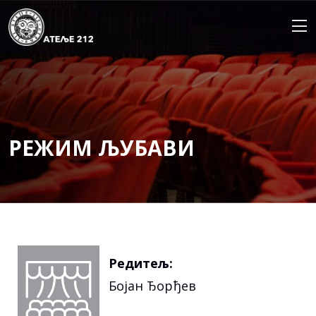
Skip
to
content
РЕЖИМ ЉУБАВИ
Редитељ:
Бојан Ђорђев