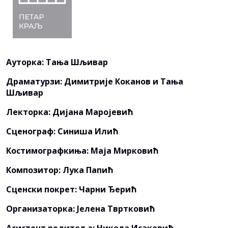
Ауторка: Тања Шљивар
Драматурзи: Димитрије Коканов и Тања
Шљивар
Лекторка: Дијана Маројевић
Сценограф: Синиша Илић
Костимографкиња: Маја Мирковић
Композитор: Лука Папић
Сценски покрет: Чарни Ђерић
Организаторка: Јелена Твртковић