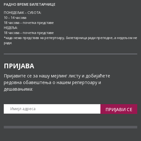
РАДНО ВРЕМЕ БИЛЕТАРНИЦЕ
ПОНЕДЕЉАК – СУБОТА:
10 – 14 часова
18 часова – почетка представе
НЕДЕЉА:
18 часова – почетка представе
*када нема представа на репертоару, билетарница ради преподне, а недељом не
ради.
ПРИЈАВА
Пријавите се за нашу мејлинг листу и добијаћете
редовна обавештења о нашем репертоару и
дешавањима:
ПРИЈАВИ СЕ