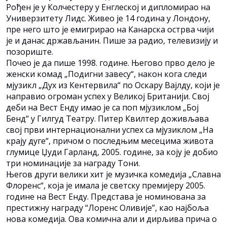
Рођен је у Колчестеру у Енглеској и дипломирао на
Универзитету Лидс. Живео је 14 година у Лондону,
пре него што је емигрирао на Канарска острва чији
је и данас држављанин. Пише за радио, телевизију и
позориште.
Почео је да пише 1998. године. Његово прво дело је
женски комад „Подигни завесу“, након кога следи
мјузикл „Дух из Кентервила“ по Оскару Вајлду, који је
направио огроман успех у Великој Британији. Свој
деби на Вест Енду имао је са поп мјузиклом „Бој
Бенд“ у Гилгуд Театру. Питер Квилтер доживљава
свој први интернационални успех са мјузиклом „На
крају дуге“, причом о последњим месецима живота
глумице Џуди Гарланд, 2005. године, за коју је добио
три номинације за награду Тони.
Његов други велики хит је музичка комедија „Славна
Флоренс“, која је имала је светску премијеру 2005.
године на Вест Енду. Представа је номинована за
престижну награду “Лоренс Оливије”, као најбоља
нова комедија. Ова комична али и дирљива прича о