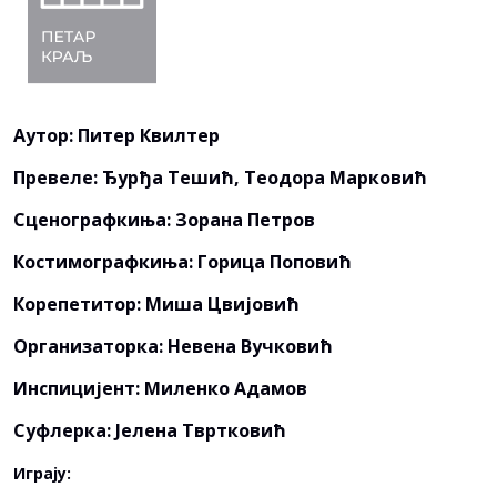
Аутор: Питер Квилтер
Превеле: Ђурђа Тешић, Теодора Марковић
Сценографкиња: Зорана Петров
Костимографкиња: Горица Поповић
Корепетитор: Миша Цвијовић
Организаторка: Невена Вучковић
Инспицијент: Миленко Адамов
Суфлерка: Јелена Твртковић
Играју: