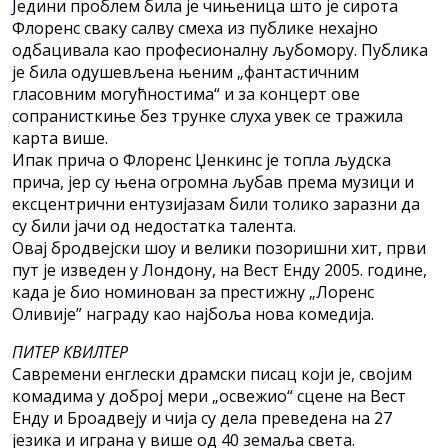
Једини проблем била је чињеница што је сирота
Флоренс сваку салву смеха из публике нехајно
одбацивала као професионалну љубомору. Публика
је била одушевљена њеним „фантастичним
гласовним могућностима“ и за концерт ове
сопранисткиње без трунке слуха увек се тражила
карта више.
Ипак прича о Флоренс Џенкинс је топла људска
прича, јер су њена огромна љубав према музици и
ексцентрични ентузијазам били толико заразни да
су били јачи од недостатка талента.
Овај бродвејски шоу и велики позоришни хит, први
пут је изведен у Лондону, на Вест Енду 2005. године,
када је био номинован за престижну „Лоренс
Оливије” награду као најбоља нова комедија.
ПИТЕР КВИЛТЕР
Савремени енглески драмски писац који је, својим
комадима у доброј мери „освежио“ сцене на Вест
Енду и Броадвеју и чија су дела преведена на 27
језика и играна у више од 40 земаља света.