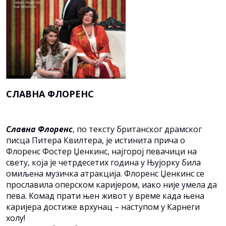
СЛАВНА ФЛОРЕНС
Славна Флоренс
, по тексту британског драмског
писца Питера Квилтера, jе истинита прича о
Флоренс Фостер Џенкинс, најгорој певачици на
свету, која је четрдесетих година у Њујорку била
омиљена музичка атракција. Флоренс Џенкинс се
прославила оперском каријером, иако није умела да
пева. Комад прати њен живот у време када њена
каријера достиже врхунац – наступом у Карнеги
холу!