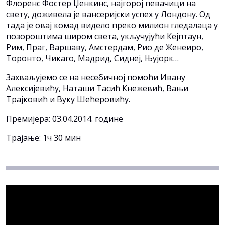
Флоренс Фостер Џенкинс, најгорој певачици на
свету, доживела је вансеријски успех у Лондону. Од
тада је овај комад видело преко милион гледалаца у
позороштима широм света, укључујући Кејптаун,
Рим, Праг, Варшаву, Амстердам, Рио де Женеиро,
Торонто, Чикаго, Мадрид, Сиднеј, Њујорк…
Захваљујемо се на несебичној помоћи Ивану
Алексијевићу, Наташи Тасић Кнежевић, Вањи
Трајковић и Вуку Шећеровићу.
Премијера: 03.04.2014. године
Трајање: 1ч 30 мин