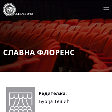
Skip
to
content
СЛАВНА ФЛОРЕНС
Редитељка:
Ђурђа Тешић