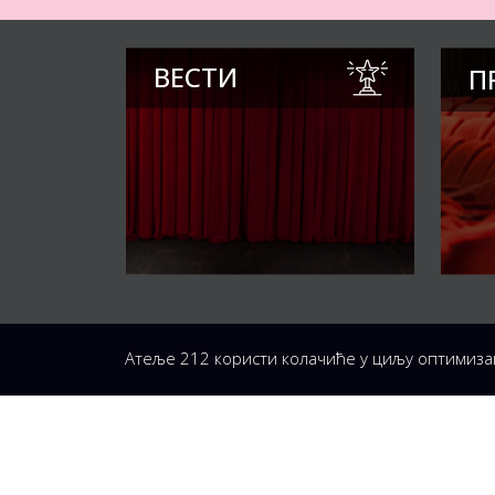
ВЕСТИ
П
Атеље 212 користи колачиће у циљу оптимиза
ПРОДАЈА КАРАТА
РАДН
ПОНЕД
Светогорска 21,
10 – 1
11103 Београд