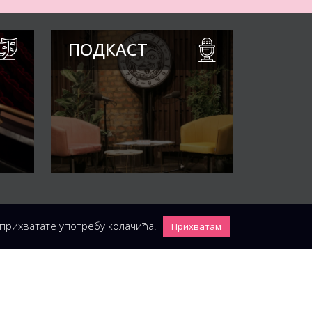
ПОДКАСТ
 прихватате употребу колачића.
Прихватам
ПРИЈАВА
Пријавите се за нашу мејлинг листу и
добијаћете редовна обавештења о
нашем репертоару и дешавањима: