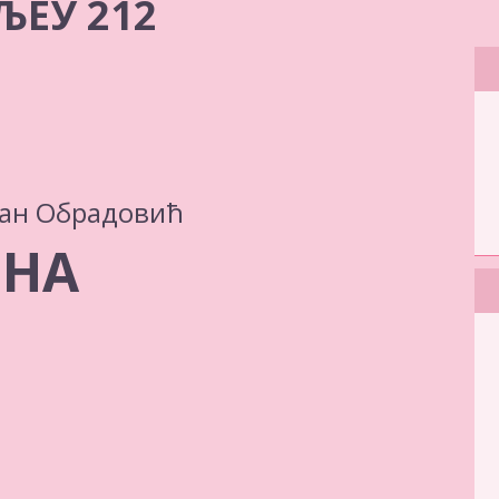
ЉЕУ 212
ан Обрадовић
ВНА