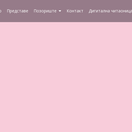
р
Представе
Позориште
Контакт
Дигитална читаониц