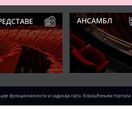
АНСАМБЛ
РЕДСТАВЕ
ције функционалности и садржаја сајта. Коришћењем портала
О ВРЕМЕ БИЛЕТАРНИЦЕ
ЕЉАК – СУБОТА:
4 часова