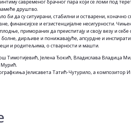
интиму савременог брачног пара који се ломи под тере
 намеће друштво.
ло би да су ситуирани, стабилни и остварени, коначно с
е, финансијске и егзистенцијалне несигурности. Чињени
оплодње, примораних да преиспитају и своју везу и себе 
 и болне, дирљиве и понижавајуће, апсурдне и инспирати
деци и родитељима, о стварности и машти.
лош Тимотијевић, Јелена Ђокић, Владислава Владица М
 Мурић.
ографкиња Јелисавета Татић-Чутурило, а композитор И
е