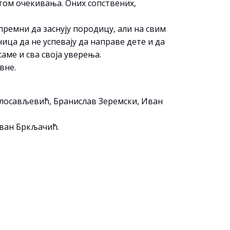
том очекивања. Оних сопствених,
премни да заснују породицу, али на свим
ца да не успевају да направе дете и да
саме и сва своја уверења.
вне.
илосављевић, Бранислав Зеремски, Иван
ван Бркљачић.