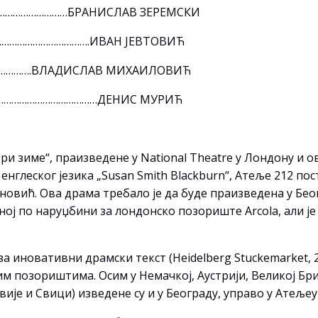
…………………………БРАНИСЛАВ ЗЕРЕМСКИ
……………………………….ИВАН ЈЕВТОВИЋ
………….ВЛАДИСЛАВ МИХАИЛОВИЋ
……………………………………ДЕНИС МУРИЋ
и зиме“, праизведене у National Theatre у Лондону и 
 енглеског језика „Susan Smith Blackburn“, Атеље 212 п
ановић. Ова драма требало је да буде праизведена у Бе
аној по наруџбини за лондонско позориште Arcola, али ј
а иновативни драмски текст (Heidelberg Stuckemarket, 2
м позориштима. Осим у Немачкој, Аустрији, Великој Брит
вије и Свици) изведене су и у Београду, управо у Атељеу