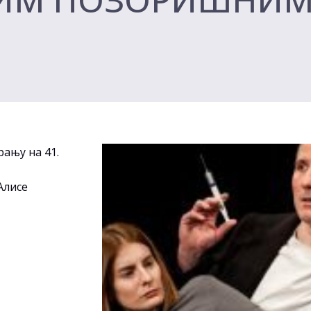
рању на 41.
Алисе