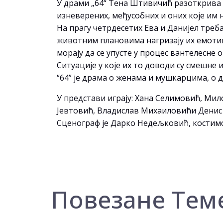
У драми „64“ Тена Штивичић разоткрива 
изневерених, међусобних и оних које им
На прагу четрдесетих Ева и Данијел треба
животним плановима нагризају их емотивн
морају да се упусте у процес вантелесне 
Ситуације у које их то доводи су смешне
“64” је драма о женама и мушкарцима, о 
У представи играју: Хана Селимовић, Ми
Јевтовић, Владислав Михаиловићи Денис
Сценограф је Дарко Недељковић, костим
Повезане Тем