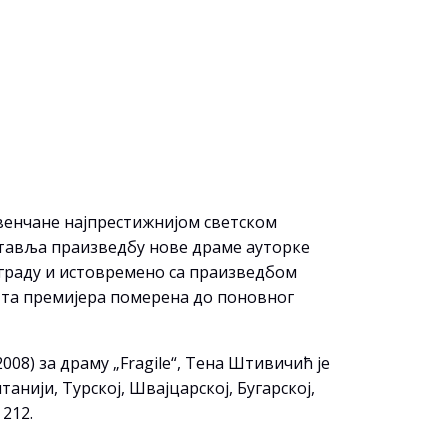
овенчане најпрестижнијом светском
оставља праизведбу нове драме ауторке
ограду и истовремено са праизведбом
е та премијера померена до поновног
008) за драму „Fragile“, Тена Штивичић је
анији, Турској, Швајцарској, Бугарској,
 212.