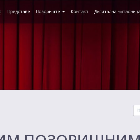
р
Представе
Позориште
Контакт
Дигитална читаониц
НИМ ПОЗОРИШНИ