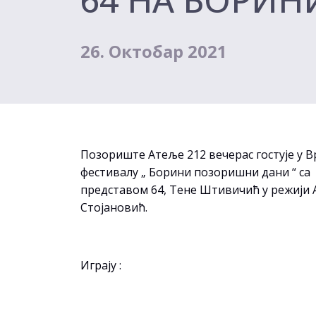
26. Октобар 2021
Позориште Атеље 212 вечерас гостује у В
фестивалу „ Борини позоришни дани “ са
представом 64, Тене Штивичић у режији 
Стојановић.
Играју :