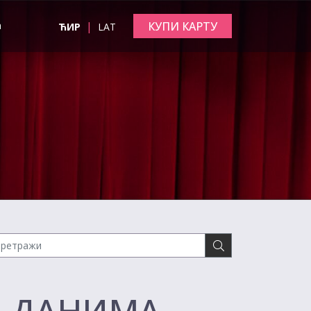
|
КУПИ КАРТУ
а
ЋИР
LAT
М ДАНИМА