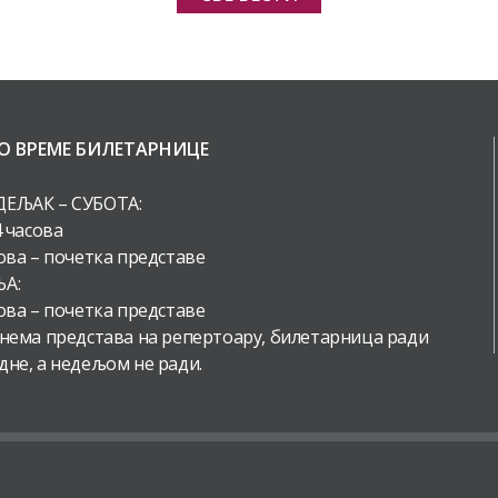
О ВРЕМЕ БИЛЕТАРНИЦЕ
ЕЉАК – СУБОТА:
4 часова
ова – почетка представе
А:
ова – почетка представе
 нема представа на репертоару, билетарница ради
дне, а недељом не ради.