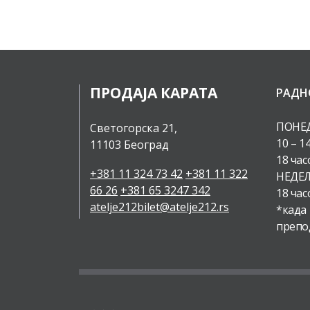
ПРОДАЈА КАРАТА
РАДН
ПОНЕД
Светогорска 21,
10 – 1
11103 Београд
18 час
+381 11 324 73 42
+381 11 322
НЕДЕЉ
66 26
+381 65 3247 342
18 час
atelje212bilet@atelje212.rs
*када
препо