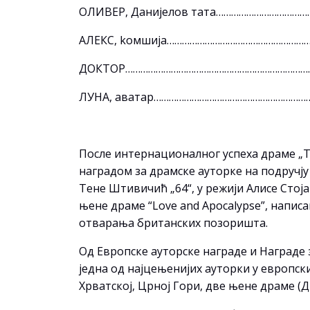
ОЛИВЕР, Данијелов тата……………………………
АЛЕКС, koмшија………………………………………………
ДОКТОР………………………………………………………………
ЛУНА, аватар…………………………………………………
После интернационалног успеха драме „Тр
наградом за драмске ауторке на подручју
Тене Штивичић „64“, у режији Алисе Стој
њене драме “Love and Apocalypse”, напис
отварања британских позоришта.
Од Европске ауторске награде и Награде з
једна од најцењенијих ауторки у европски
Хрватској, Црној Гори, две њене драме (Д