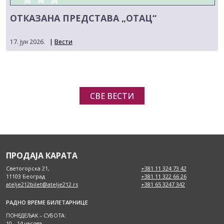
ОТКАЗАНА ПРЕДСТАВА „ОТАЦ“
17. јун 2026.
|
Вести
СВЕ ВЕСТИ
ПРОДАЈА КАРАТА
Светогорска 21,
+381 11 324 73 42
11103 Београд
+381 11 322 66 26
atelje212bilet@atelje212.rs
+381 65 3247 342
РАДНО ВРЕМЕ БИЛЕТАРНИЦЕ
ПОНЕДЕЉАК – СУБОТА:
10 – 14 часова