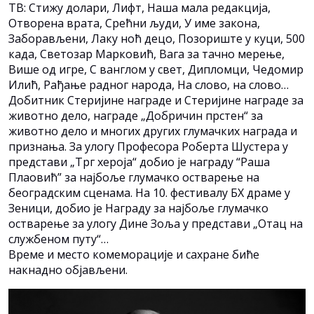
ТВ: Стижу долари, Лифт, Наша мала редакција,
Отворена врата, Срећни људи, У име закона,
Заборављени, Лаку ноћ децо, Позориште у куци, 500
када, Светозар Марковић, Вага за тачно мерење,
Више од игре, С ванглом у свет, Дипломци, Чедомир
Илић, Рађање радног народа, На слово, на слово…
Добитник Стеријине награде и Стеријине награде за
животно дело, награде „Добричин прстен“ за
животно дело и многих других глумачких награда и
признања. За улогу Професора Роберта Шустера у
представи „Трг хероја“ добио је награду “Раша
Плаовић” за најбоље глумачко остварење на
београдским сценама. На 10. фестивалу БХ драме у
Зеници, добио је Награду за најбоље глумачко
остварење за улогу Дине Зоља у представи „Отац на
службеном путу“…
Време и место комеморације и сахране биће
накнадно објављени.