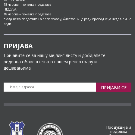
18 часова – почетка представе
НЕДЕЉА:
18 часова – почетка представе
*када нема представа на репертоару, билетарница ради преподне, а недељом не
ради.
ПРИЈАВА
Пријавите се за нашу мејлинг листу и добијаћете
редовна обавештења о нашем репертоару и
дешавањима:
ПРИЈАВИ СЕ
Продукција и
подршка