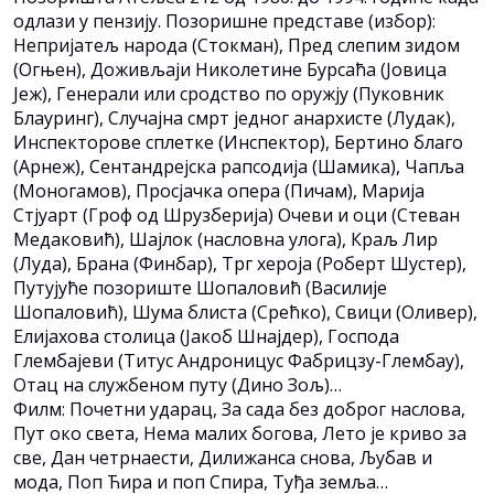
одлази у пензију. Позоришне представе (избор):
Непријатељ народа (Стокман), Пред слепим зидом
(Огњен), Доживљаји Николетине Бурсаћа (Јовица
Јеж), Генерали или сродство по оружју (Пуковник
Блауринг), Случајна смрт једног анархисте (Лудак),
Инспекторове сплетке (Инспектор), Бертино благо
(Арнеж), Сентандрејска рапсодија (Шамика), Чапља
(Моногамов), Просјачка опера (Пичам), Марија
Стјуарт (Гроф од Шрузберија) Очеви и оци (Стеван
Медаковић), Шајлок (насловна улога), Краљ Лир
(Луда), Брана (Финбар), Трг хероја (Роберт Шустер),
Путујуће позориште Шопаловић (Василије
Шопаловић), Шума блиста (Срећко), Свици (Оливер),
Елијахова столица (Јакоб Шнајдер), Господа
Глембајеви (Титус Андроницус Фабрицзy-Глембаy),
Отац на службеном путу (Дино Зољ)…
Филм: Почетни ударац, За сада без доброг наслова,
Пут око света, Нема малих богова, Лето је криво за
све, Дан четрнаести, Дилижанса снова, Љубав и
мода, Поп Ћира и поп Спира, Туђа земља…