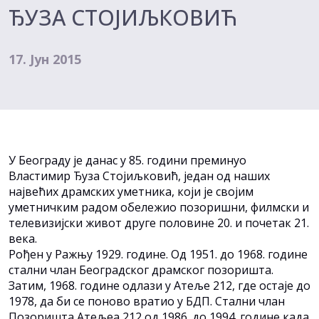
ЂУЗА СТОЈИЉКОВИЋ
17. Јун 2015
У Београду је данас у 85. години преминуо
Властимир Ђуза Стојиљковић, један од наших
највећих драмских уметника, који је својим
уметничким радом обележио позоришни, филмски и
телевизијски живот друге половине 20. и почетак 21.
века.
Рођен у Ражњу 1929. године. Од 1951. до 1968. године
стални члан Београдског драмског позоришта.
Затим, 1968. године одлази у Атеље 212, где остаје до
1978, да би се поново вратио у БДП. Стални члан
Позоришта Атељеа 212 од 1986. до 1994. године када