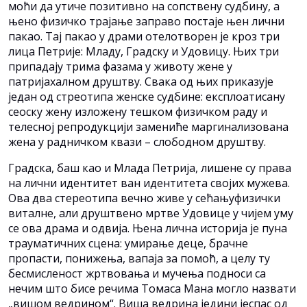
моћи да утиче позитивно на сопствену судбину, а
њено физичко трајање заправо постаје њен лични
пакао. Тај пакао у драми отелотворен је кроз три
лица Петрије: Младу, Градску и Удовицу. Њих три
припадају трима фазама у животу жене у
патријахалном друштву. Свака од њих приказује
један од стреотипа женске судбине: експлоатисану
сеоску жену изложену тешком физичком раду и
телесној репродукцији замениће маргинализована
жена у радничком квази – слободном друштву.
Градска, баш као и Млада Петрија, лишене су права
на лични идентитет ван идентитета својих мужева.
Ова два стереотипа вечно живе у сећањуфизички
виталне, али друштвено мртве Удовице у чијем уму
се ова драма и одвија. Њена лична историја је пуна
трауматичних сцена: умирање деце, брачне
пропасти, понижења, вапаја за помоћ, а целу ту
бесмисленост жртвовања и мучења подноси са
нечим што бисе речима Томаса Мана могло назвати
„вишом ведрином“. Виша ведрина једини јеспас од