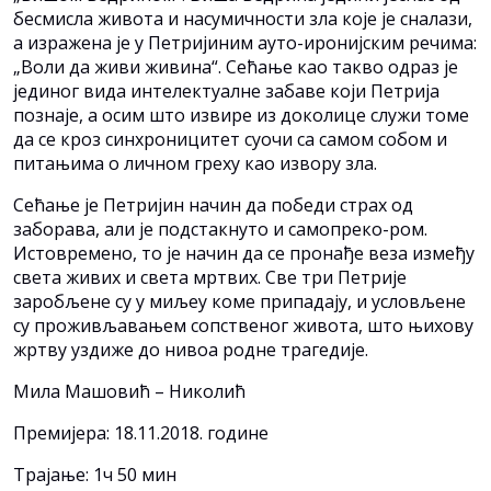
бесмисла живота и насумичности зла које је сналази,
а изражена је у Петријиним ауто-иронијским речима:
„Воли да живи живина“. Сећање као такво одраз је
јединог вида интелектуалне забаве који Петрија
познаје, а осим што извире из доколице служи томе
да се кроз синхроницитет суочи са самом собом и
питањима о личном греху као извору зла.
Сећање је Петријин начин да победи страх од
заборава, али је подстакнуто и самопреко-ром.
Истовремено, то је начин да се пронађе веза између
света живих и света мртвих. Све три Петрије
заробљене су у миљеу коме припадају, и условљене
су проживљавањем сопственог живота, што њихову
жртву уздиже до нивоа родне трагедије.
Мила Машовић – Николић
Премијера: 18.11.2018. године
Трајање: 1ч 50 мин