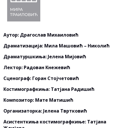
Аутор: Драгослав Михаиловић
Драматизација: Мила Машовић – Николић
Драматуршкиња: Јелена Мијовић
Лектор: Радован Кнежевић
Сценограф: Горан Стојчетовић
Костимографкиња: Татјана Радишић
Композитор: Мате Матишић
Организаторка: Јелена Твртковић
Асистенткиња костимографкиње: Татјана