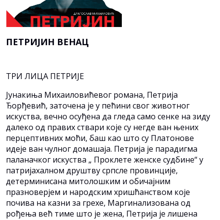
ПЕТРИЈИН ВЕНАЦ
ТРИ ЛИЦА ПЕТРИЈЕ
Јунакиња Михаиловићевог романа, Петрија
Ђорђевић, заточена је у пећини свог животног
искуства, вечно осуђена да гледа само сенке на зиду
далеко од правих ствари које су негде ван њених
перцептивних моћи, баш као што су Платонове
идеје ван чулног домашаја. Петрија је парадигма
паланачког искуства „ Проклете женске судбине“ у
патријахалном друштву српсле провинције,
детерминисана митолошким и обичајним
празноверјем и народским хришћанством које
почива на казни за грехе, Маргинализована од
рођења већ тиме што је жена, Петрија је лишена