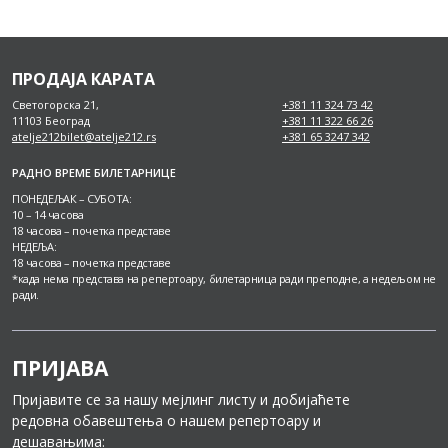
ПРОДАЈА КАРАТА
Светогорска 21,
+381 11 324 73 42
11103 Београд
+381 11 322 66 26
atelje212bilet@atelje212.rs
+381 65 3247 342
РАДНО ВРЕМЕ БИЛЕТАРНИЦЕ
ПОНЕДЕЉАК – СУБОТА:
10 – 14 часова
18 часова – почетка представе
НЕДЕЉА:
18 часова – почетка представе
*када нема представа на репертоару, билетарница ради преподне, а недељом не
ради.
ПРИЈАВА
Пријавите се за нашу мејлинг листу и добијаћете
редовна обавештења о нашем репертоару и
дешавањима: