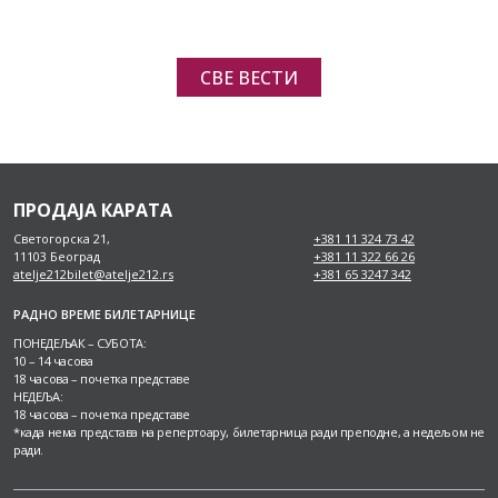
СВЕ ВЕСТИ
ПРОДАЈА КАРАТА
Светогорска 21,
+381 11 324 73 42
11103 Београд
+381 11 322 66 26
atelje212bilet@atelje212.rs
+381 65 3247 342
РАДНО ВРЕМЕ БИЛЕТАРНИЦЕ
ПОНЕДЕЉАК – СУБОТА:
10 – 14 часова
18 часова – почетка представе
НЕДЕЉА:
18 часова – почетка представе
*када нема представа на репертоару, билетарница ради преподне, а недељом не
ради.