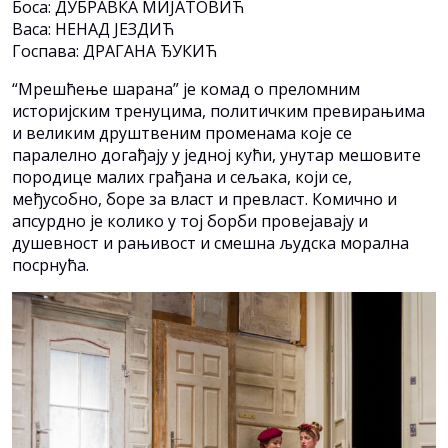
Боса: ДУБРАВКА МИЈАТОВИЋ
Васа: НЕНАД ЈЕЗДИЋ
Госпава: ДРАГАНА ЂУКИЋ
“Мрешћење шарана” је комад о преломним
историјским тренуцима, политичким превирањима
и великим друштвеним променама које се
паралелно догађају у једној кући, унутар мешовите
породице малих грађана и сељака, који се,
међусобно, боре за власт и превласт. Комично и
апсурдно је колико у тој борби провејавају и
душевност и рањивост и смешна људска морална
посрнућа.