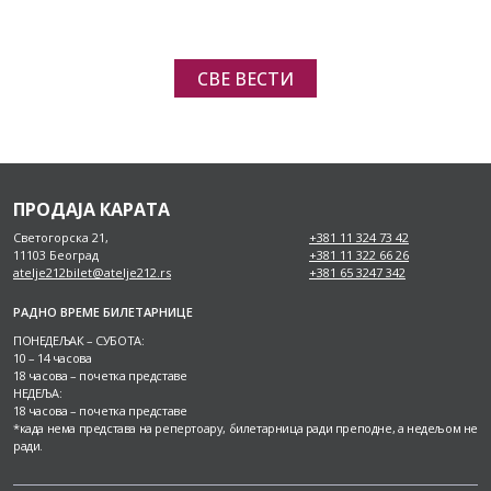
СВЕ ВЕСТИ
ПРОДАЈА КАРАТА
Светогорска 21,
+381 11 324 73 42
11103 Београд
+381 11 322 66 26
atelje212bilet@atelje212.rs
+381 65 3247 342
РАДНО ВРЕМЕ БИЛЕТАРНИЦЕ
ПОНЕДЕЉАК – СУБОТА:
10 – 14 часова
18 часова – почетка представе
НЕДЕЉА:
18 часова – почетка представе
*када нема представа на репертоару, билетарница ради преподне, а недељом не
ради.