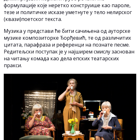
формулације које неретко конструише као пароле,
тезе и политичке исказе уметнуте у тело нелирског
(квази)поетског текста.
Музика у представи ће бити сачињена од ауторске
музике композиторке Ђорђевић, те од различитих
цитата, парафраза и референци на познате песме.
Редитељски поступак је у најширем смислу заснован
на читању комада као дела епских театарских
пракси.