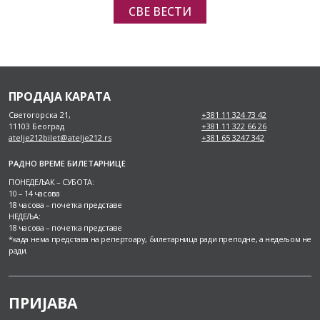
СВЕ ВЕСТИ
ПРОДАЈА КАРАТА
Светогорска 21,
+381 11 324 73 42
11103 Београд
+381 11 322 66 26
atelje212bilet@atelje212.rs
+381 65 3247 342
РАДНО ВРЕМЕ БИЛЕТАРНИЦЕ
ПОНЕДЕЉАК – СУБОТА:
10 – 14 часова
18 часова – почетка представе
НЕДЕЉА:
18 часова – почетка представе
*када нема представа на репертоару, билетарница ради преподне, а недељом не
ради.
ПРИЈАВА