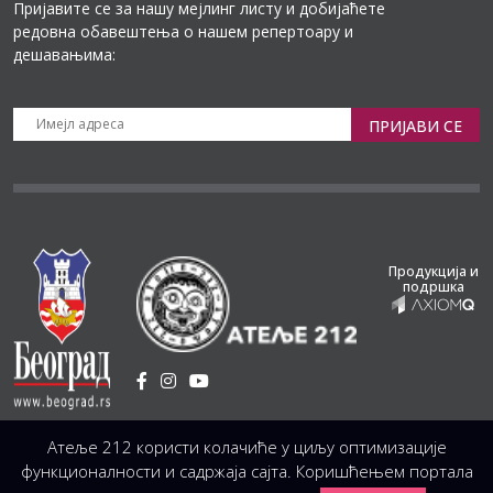
Пријавите се за нашу мејлинг листу и добијаћете
редовна обавештења о нашем репертоару и
дешавањима:
ПРИЈАВИ СЕ
Продукција и
подршка
Установа Културе
/
Атеље 212 користи колачиће у циљу оптимизације
Светогорска 21, 11103 Београд, Србија
Централа
(управа, организација, администрација, рачуноводство, техника)
функционалности и садржаја сајта. Коришћењем портала
+381 11 3246 146;
+381 11 3246 147
|
office@atelje212.rs