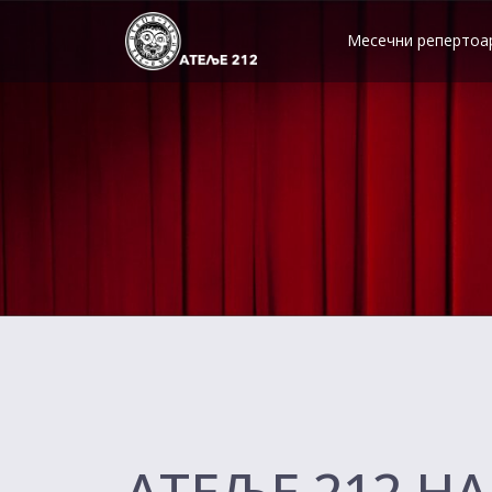
Skip
to
Месечни репертоа
content
АТЕЉЕ 212 Н