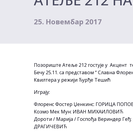
25. Новембар 2017
Позориште Атеље 212 гостује у Акцент т
Бечу 25.11. са представом “ Славна Флоре
Квилтера у режији Ђурђе Тешић
Играју:
Флоренс Фостер Џенкинс: ГОРИЦА ПОП
Козмо Мек Мун: ИВАН МИХАИЛОВИЋ
Дороти / Марија / Госпођа Вериндер Геђ
ДРАГИЧЕВИЋ