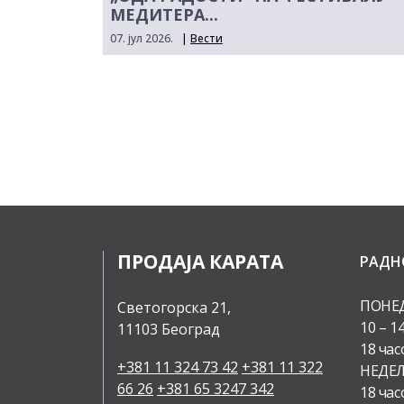
МЕДИТЕРА...
07. јул 2026.
|
Вести
ПРОДАЈА КАРАТА
РАДН
ПОНЕД
Светогорска 21,
10 – 1
11103 Београд
18 час
+381 11 324 73 42
+381 11 322
НЕДЕЉ
66 26
+381 65 3247 342
18 час