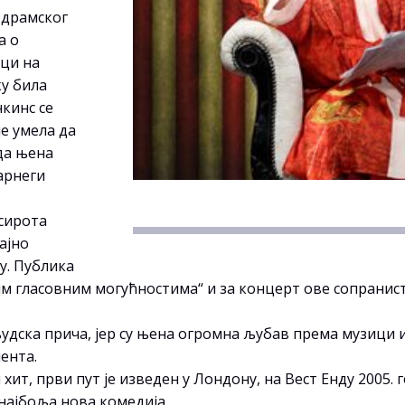
г драмског
а о
ици на
ку била
кинс се
е умела да
да њена
арнеги
 сирота
ајно
у. Публика
 гласовним могућностима“ и за концерт ове сопранистк
људска прича, јер су њена огромна љубав према музици 
лента.
ит, први пут је изведен у Лондону, на Вест Енду 2005. 
најбоља нова комедија.