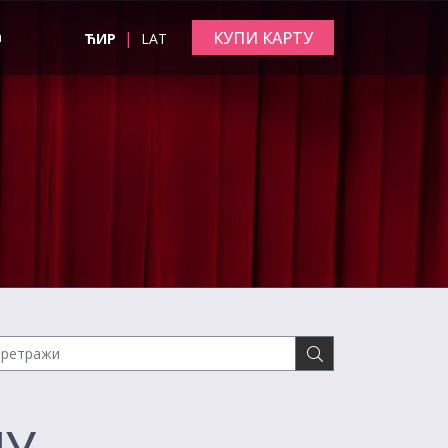
|
КУПИ КАРТУ
а
ЋИР
LAT
ЧУ