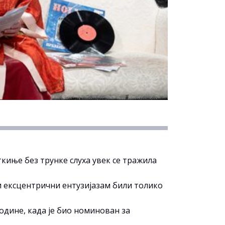
иње без трунке слуха увек се тражила
и ексцентрични ентузијазам били толико
године, када је био номинован за