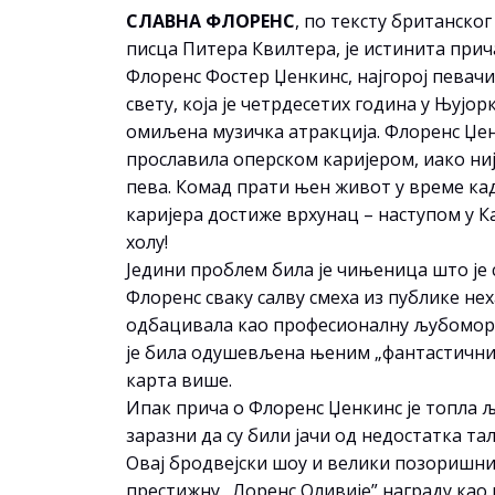
СЛАВНА ФЛОРЕНС
, по тексту британско
писца Питера Квилтера, jе истинита прич
Флоренс Фостер Џенкинс, најгорој певач
свету, која је четрдесетих година у Њујор
омиљена музичка атракција. Флоренс Џен
прославила оперском каријером, иако ниј
пева. Комад прати њен живот у време ка
каријера достиже врхунац – наступом у К
холу!
Једини проблем била је чињеница што је
Флоренс сваку салву смеха из публике нех
одбацивала као професионалну љубомор
је била одушевљена њеним „фантастичним
карта више.
Ипак прича о Флоренс Џенкинс је топла 
заразни да су били јачи од недостатка та
Овај бродвејски шоу и велики позоришни х
престижну „Лоренс Оливије” награду као 