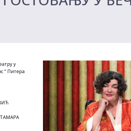
еатру у
нс “ Питера
ОВИЋ
: ТАМАРА