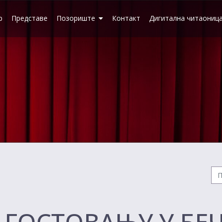
р
Представе
Позориште
Контакт
Дигитална читаониц
А ГОСТОВАЊУ У БЕ