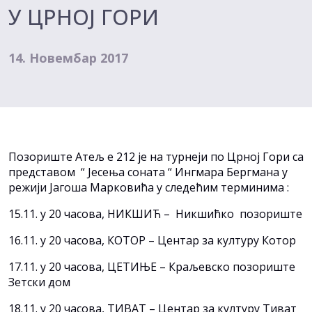
У ЦРНОЈ ГОРИ
14. Новембар 2017
Позориште Атељ е 212 је на турнеји по Црној Гори са
представом “ Јесења соната “ Ингмара Бергмана у
режији Јагоша Марковића у следећим терминима :
15.11. у 20 часова, НИКШИЋ – Никшићко позориште
16.11. у 20 часова, КОТОР – Центар за културу Котор
17.11. у 20 часова, ЦЕТИЊЕ – Краљевско позориште
Зетски дом
18.11. у 20 часова, ТИВАТ – Центар за културу Тиват