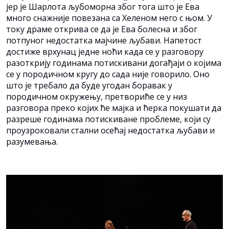
јер је Шарлота љубоморна због тога што је Ева
много снажније повезана са Хеленом него с њом. У
току драме открива се да је Ева болесна и због
потпуног недостатка мајчине љубави. Напетост
достиже врхунац једне ноћи када се у разговору
разоткрију годинама потискивани догађаји о којима
се у породичном кругу до сада није говорило. Оно
што је требало да буде угодан боравак у
породичном окружењу, претвориће се у низ
разговора преко којих ће мајка и ћерка покушати да
разреше годинама потискиване проблеме, који су
проузроковали стални осећај недостатка љубави и
разумевања.