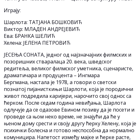
Играју:
Шарлота: ТАТЈАНА БОШКОВИЋ
Виктор: МЛАДЕН АНДРЕЈЕВИЋ
Ева: БРАНКА ШЕЛИЋ
Хелена: ЈЕЛЕНА ПЕТРОВИЋ
ЈЕСЕЊА СОНАТА, једног од најзначајних филмских и
позоришних стваралаца 20. века, шведског
редитеља, великог филмског уметника, сценаристе,
драматичара и продуцента – Ингмара
Бергмана, настала је 1978, а говори о светски
познатој пијанисткињи Шарлоти, која је породични
живот подредила каријери, нарочито свој однос са
ћерком. После седам година невиђања, Шарлота
одлучује да се одазове Евином позиву да је посети и
проведе са њом неко време, не знајући да ће у
њеном дому срести и своју другу ћерку Хелену, која је
психички болесна и готово неспособна да нормално
комуницира. Напетост између мајке и ћерке расте,