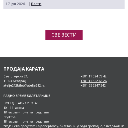
17. јун 2026.
|
Вести
СВЕ ВЕСТИ
ПРОДАЈА КАРАТА
Светогорска 21,
+381 11 324 73 42
11103 Београд
+381 11 322 66 26
atelje212bilet@atelje212.rs
+381 65 3247 342
РАДНО ВРЕМЕ БИЛЕТАРНИЦЕ
ПОНЕДЕЉАК – СУБОТА:
10 – 14 часова
18 часова – почетка представе
НЕДЕЉА:
18 часова – почетка представе
*када нема представа на репертоару, билетарница ради преподне, а недељом не