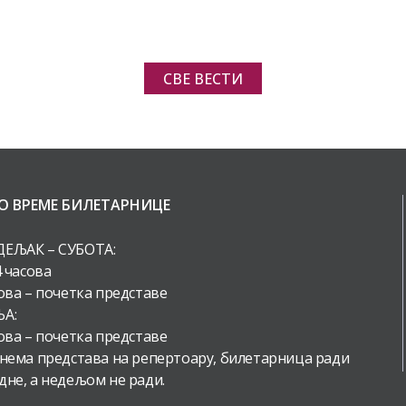
СВЕ ВЕСТИ
О ВРЕМЕ БИЛЕТАРНИЦЕ
ЕЉАК – СУБОТА:
4 часова
ова – почетка представе
А:
ова – почетка представе
 нема представа на репертоару, билетарница ради
дне, а недељом не ради.