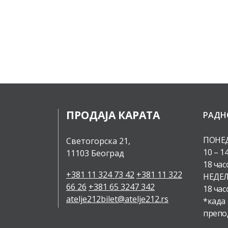
ПРОДАЈА КАРАТА
РАДН
ПОНЕД
Светогорска 21,
10 – 1
11103 Београд
18 час
+381 11 324 73 42
+381 11 322
НЕДЕЉ
66 26
+381 65 3247 342
18 час
atelje212bilet@atelje212.rs
*када
препо