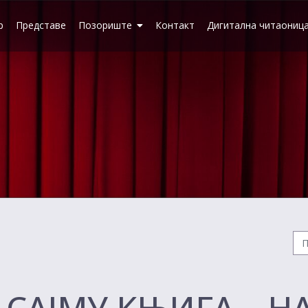
р
Представе
Позориште
Контакт
Дигитална читаониц
А САЈМУ КЊИГА – 