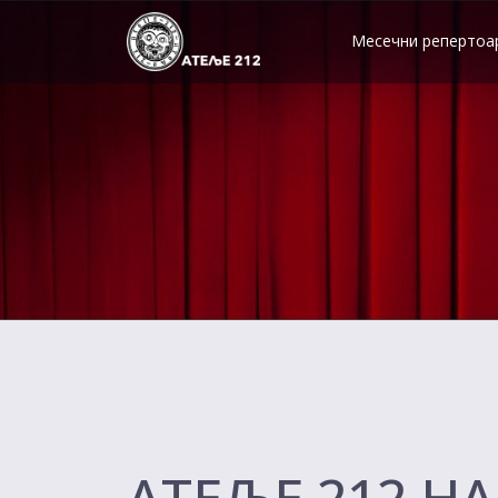
Skip
to
Месечни репертоа
content
АТЕЉЕ 212 Н