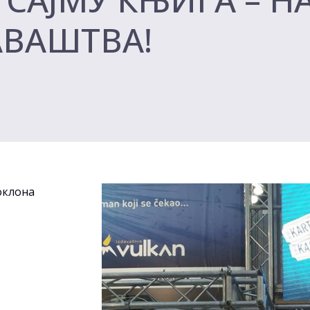
АВАШТВА!
поклона