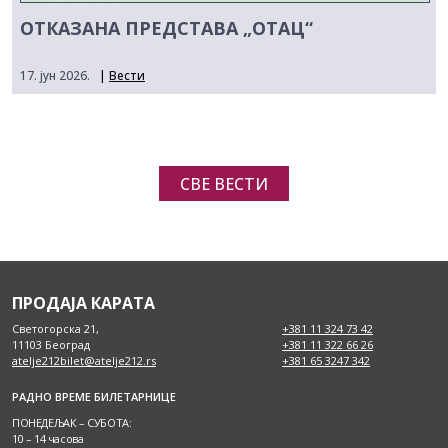
ОТКАЗАНА ПРЕДСТАВА „ОТАЦ“
17. јун 2026.
|
Вести
СВЕ ВЕСТИ
ПРОДАЈА КАРАТА
Светогорска 21,
+381 11 324 73 42
11103 Београд
+381 11 322 66 26
atelje212bilet@atelje212.rs
+381 65 3247 342
РАДНО ВРЕМЕ БИЛЕТАРНИЦЕ
ПОНЕДЕЉАК – СУБОТА:
10 – 14 часова