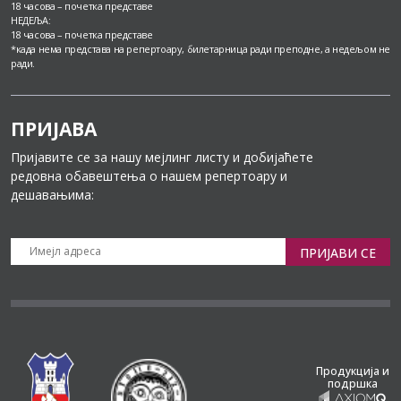
18 часова – почетка представе
НЕДЕЉА:
18 часова – почетка представе
*када нема представа на репертоару, билетарница ради преподне, а недељом не
ради.
ПРИЈАВА
Пријавите се за нашу мејлинг листу и добијаћете
редовна обавештења о нашем репертоару и
дешавањима:
ПРИЈАВИ СЕ
Продукција и
подршка