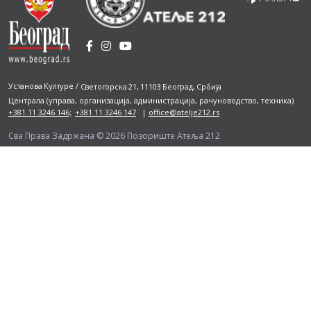
Установа Културе
/
Светогорска 21, 11103 Београд, Србија
Централа
(управа, организација, администрација, рачуноводство, техника)
+381 11 3246 146;
+381 11 3246 147
|
office@atelje212.rs
Сва Права Задржана © 2026 Позориште Атеља 212