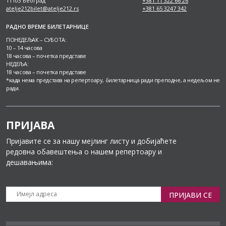
11103 Београд
+381 11 322 66 26
atelje212bilet@atelje212.rs
+381 65 3247 342
РАДНО ВРЕМЕ БИЛЕТАРНИЦЕ
ПОНЕДЕЉАК – СУБОТА:
10 – 14 часова
18 часова – почетка представе
НЕДЕЉА:
18 часова – почетка представе
*када нема представа на репертоару, билетарница ради преподне, а недељом не
ради.
ПРИЈАВА
Пријавите се за нашу мејлинг листу и добијаћете
редовна обавештења о нашем репертоару и
дешавањима:
ПРИЈАВИ СЕ