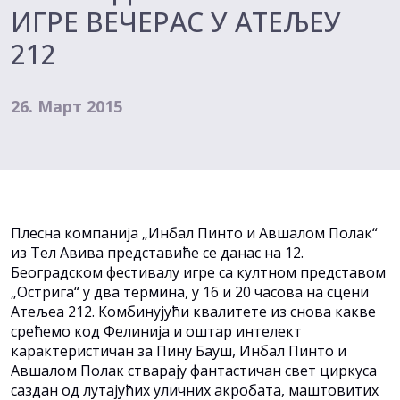
ИГРЕ ВЕЧЕРАС У АТЕЉЕУ
212
26. Март 2015
Плесна компанија „Инбал Пинто и Авшалом Полак“
из Тел Авива представиће се данас на 12.
Београдском фестивалу игре са култном представом
„Острига“ у два термина, у 16 и 20 часова на сцени
Атељеа 212. Комбинујући квалитете из снова какве
срећемо код Фелинија и оштар интелект
карактеристичан за Пину Бауш, Инбал Пинто и
Авшалом Полак стварају фантастичан свет циркуса
саздан од лутајућих уличних акробата, маштовитих