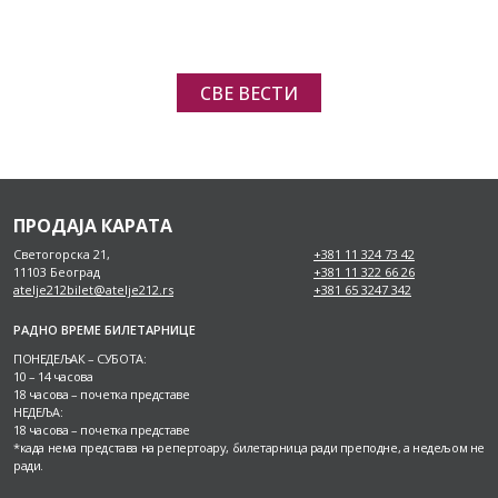
СВЕ ВЕСТИ
ПРОДАЈА КАРАТА
Светогорска 21,
+381 11 324 73 42
11103 Београд
+381 11 322 66 26
atelje212bilet@atelje212.rs
+381 65 3247 342
РАДНО ВРЕМЕ БИЛЕТАРНИЦЕ
ПОНЕДЕЉАК – СУБОТА:
10 – 14 часова
18 часова – почетка представе
НЕДЕЉА:
18 часова – почетка представе
*када нема представа на репертоару, билетарница ради преподне, а недељом не
ради.