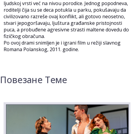
ljudskoj vrsti već na nivou porodice. Jednog popodneva,
roditelji čija su se deca potukla u parku, pokušavaju da
civilizovano razreše ovaj konflikt, ali gotovo neosetno,
stvari jepogoršavaju, ljuštura građanske pristojnosti
puca, a probuđene agresivne strasti maltene dovedu do
fizičkog obračuna.
Po ovoj drami snimljen je i igrani film u režiji slavnog
Romana Polanskog, 2011. godine.
Повезане Теме