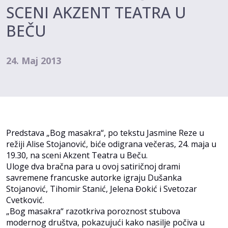
SCENI AKZENT TEATRA U
BEČU
24. Мај 2013
Predstava „Bog masakra“, po tekstu Jasmine Reze u
režiji Alise Stojanović, biće odigrana večeras, 24. maja u
19.30, na sceni Akzent Teatra u Beču.
Uloge dva bračna para u ovoj satiričnoj drami
savremene francuske autorke igraju Dušanka
Stojanović, Tihomir Stanić, Jelena Đokić i Svetozar
Cvetković.
„Bog masakra“ razotkriva poroznost stubova
modernog društva, pokazujući kako nasilje počiva u