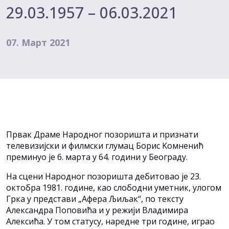
29.03.1957 – 06.03.2021
07. Март 2021
Првак Драме Народног позоришта и признати
телевизијски и филмски глумац Борис Kомненић
преминуо је 6. марта у 64. години у Београду.
На сцени Народног позоришта дебитовао је 23.
октобра 1981. године, као слободни уметник, улогом
Грка у представи „Афера Љиљак“, по тексту
Александра Поповића и у режији Владимира
Алексића. У том статусу, наредне три године, играо