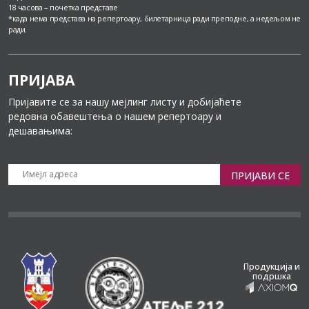
18 часова – почетка представе
*када нема представа на репертоару, билетарница ради преподне, а недељом не
ради.
ПРИЈАВА
Пријавите се за нашу мејлинг листу и добијаћете
редовна обавештења о нашем репертоару и
дешавањима:
ПРИЈАВИ СЕ
Продукција и
подршка