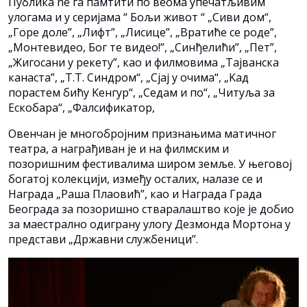
Публика ће га памтити по веома упечатљивим
улогама и у серијама “ Бољи живот “ „Сиви дом“,
„Горе доле”, „Лифт”, „Лисице”, „Вратиће се роде”,
„Монтевидео, Бог те видео!”, „Синђелићи”, „Пет”,
„Жигосани у рекету”, као и филмовима „Тајванска
канаста”, „Т.Т. Синдром“, „Сјај у очима“, „Kад
порастем бићу Kенгур“, „Седам и по“, „Читуља за
Ескобара“, „Фалсификатор,
Овенчан је многобројним признањима матичног
театра, а награђиван је и на филмским и
позоришним фестивалима широм земље. У његовој
богатој колекцији, између осталих, налазе се и
Награда „Раша Плаовић”, као и Награда Града
Београда за позоришно стваралаштво које је добио
за маестрално одиграну улогу Дезмонда Мортона у
представи „Државни службеници”.