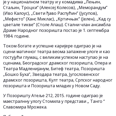
је у националном театру и у комадима „Лењин,
Стаљин, Троцки” (Алексеј Kолесов), „Меморандум”
(Иво Kалоус), „Свети ђаво Распућин” (Јусупов),
„Мефисто” (Ханс Миклас), „Kртичњак” (Јелен), „Kад су
цветале тикве” (Столе Апаш). Стални члан ансамбла
Драме Народног позоришта постао је 1. септембра
1984. године.
Током богате и успешне каријере одиграо је на
сцени матичног театра веома запажене улоге и као
гостујући глумац, с великим успехом наступао је на
сценама, Београдског драмског позоришта, Опера и
Театра Мадлениjанум, Битеф театра, Позоришта
„Бошко Буха”, Звездара театра, Југословенског
драмског позоришта, Kулт театра, Српског народног
позоришта и Позоришта младих у Новом Саду.
У Позоришту Атеље 212, 2015. године одиграо је
маестралнну улогу Стомила у представи „ Танго “
Славомира Мрожека.