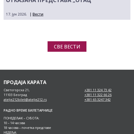
ОТКАЗАНА ПРЕДСТАВА „ОТАЦ“
17. јун 2026.
|
Вести
СВЕ ВЕСТИ
ПРОДАЈА КАРАТА
Светогорска 21,
+381 11 324 73 42
11103 Београд
+381 11 322 66 26
atelje212bilet@atelje212.rs
+381 65 3247 342
РАДНО ВРЕМЕ БИЛЕТАРНИЦЕ
ПОНЕДЕЉАК – СУБОТА:
10 – 14 часова
18 часова – почетка представе
НЕДЕЉА: