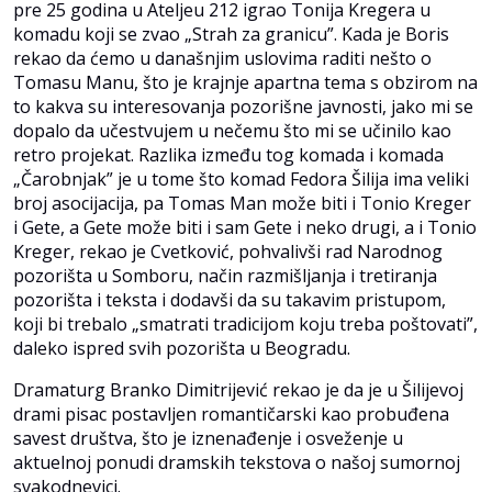
pre 25 godina u Ateljeu 212 igrao Tonija Kregera u
komadu koji se zvao „Strah za granicu”. Kada je Boris
rekao da ćemo u današnjim uslovima raditi nešto o
Tomasu Manu, što je krajnje apartna tema s obzirom na
to kakva su interesovanja pozorišne javnosti, jako mi se
dopalo da učestvujem u nečemu što mi se učinilo kao
retro projekat. Razlika između tog komada i komada
„Čarobnjak” je u tome što komad Fedora Šilija ima veliki
broj asocijacija, pa Tomas Man može biti i Tonio Kreger
i Gete, a Gete može biti i sam Gete i neko drugi, a i Tonio
Kreger, rekao je Cvetković, pohvalivši rad Narodnog
pozorišta u Somboru, način razmišljanja i tretiranja
pozorišta i teksta i dodavši da su takavim pristupom,
koji bi trebalo „smatrati tradicijom koju treba poštovati”,
daleko ispred svih pozorišta u Beogradu.
Dramaturg Branko Dimitrijević rekao je da je u Šilijevoj
drami pisac postavljen romantičarski kao probuđena
savest društva, što je iznenađenje i osveženje u
aktuelnoj ponudi dramskih tekstova o našoj sumornoj
svakodnevici.