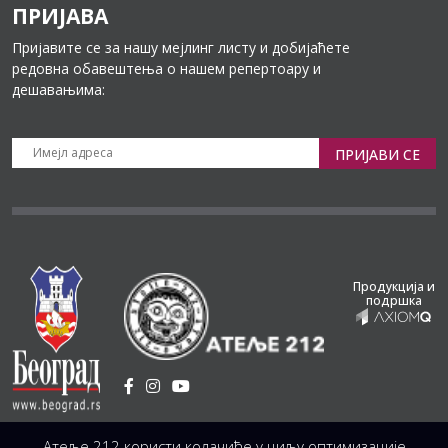
ПРИЈАВА
Пријавите се за нашу мејлинг листу и добијаћете
редовна обавештења о нашем репертоару и
дешавањима:
ПРИЈАВИ СЕ
Продукција и
подршка
Установа Културе
/
Атеље 212 користи колачиће у циљу оптимизације
Светогорска 21, 11103 Београд, Србија