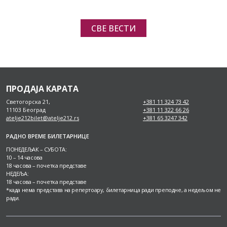
СВЕ ВЕСТИ
ПРОДАЈА КАРАТА
Светогорска 21,
+381 11 324 73 42
11103 Београд
+381 11 322 66 26
atelje212bilet@atelje212.rs
+381 65 3247 342
РАДНО ВРЕМЕ БИЛЕТАРНИЦЕ
ПОНЕДЕЉАК – СУБОТА:
10 – 14 часова
18 часова – почетка представе
НЕДЕЉА:
18 часова – почетка представе
*када нема представа на репертоару, билетарница ради преподне, а недељом не
ради.