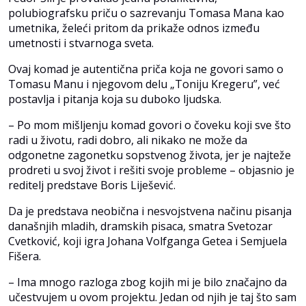
polubiografsku priču o sazrevanju Tomasa Mana kao
umetnika, želeći pritom da prikaže odnos između
umetnosti i stvarnoga sveta.
Ovaj komad je autentična priča koja ne govori samo o
Tomasu Manu i njegovom delu „Toniju Kregeru”, već
postavlja i pitanja koja su duboko ljudska.
– Po mom mišljenju komad govori o čoveku koji sve što
radi u životu, radi dobro, ali nikako ne može da
odgonetne zagonetku sopstvenog života, jer je najteže
prodreti u svoj život i rešiti svoje probleme – objasnio je
reditelj predstave Boris Liješević.
Da je predstava neobična i nesvojstvena načinu pisanja
današnjih mladih, dramskih pisaca, smatra Svetozar
Cvetković, koji igra Johana Volfganga Getea i Semjuela
Fišera.
– Ima mnogo razloga zbog kojih mi je bilo značajno da
učestvujem u ovom projektu. Jedan od njih je taj što sam