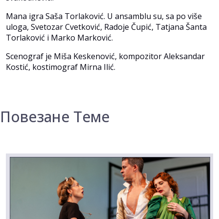
Mana igra Saša Torlaković. U ansamblu su, sa po više
uloga, Svetozar Cvetković, Radoje Čupić, Tatjana Šanta
Torlaković i Marko Marković.
Scenograf je Miša Keskenović, kompozitor Aleksandar
Kostić, kostimograf Mirna Ilić.
Повезане Теме