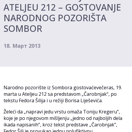
ATELJEU 212 – GOSTOVANJE
NARODNOG POZORIŠTA
SOMBOR
18. Март 2013
Narodno pozorište iz Sombora gostovaćevečeras, 19.
marta u Ateljeu 212 sa predstavom „Čarobnjak“, po
tekstu Fedora Šilija i u režiji Borisa Liješevića.
Želeći da „napravi jedu vrstu omaža Toniju Kregeru”,
koje je po njegovom mišljenju „jedno od najboljih dela
ikada napisanih”, kroz tekst predstave „Čarobnjak”,
Fedor Šili je provukao jednu polufiktivnu,