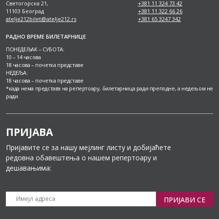
Светогорска 21,
+381 11 324 73 42
11103 Београд
+381 11 322 66 26
atelje212bilet@atelje212.rs
+381 65 3247 342
РАДНО ВРЕМЕ БИЛЕТАРНИЦЕ
ПОНЕДЕЉАК – СУБОТА:
10 – 14 часова
18 часова – почетка представе
НЕДЕЉА:
18 часова – почетка представе
*када нема представа на репертоару, билетарница ради преподне, а недељом не
ради.
ПРИЈАВА
Пријавите се за нашу мејлинг листу и добијаћете
редовна обавештења о нашем репертоару и
дешавањима:
ПРИЈАВИ СЕ