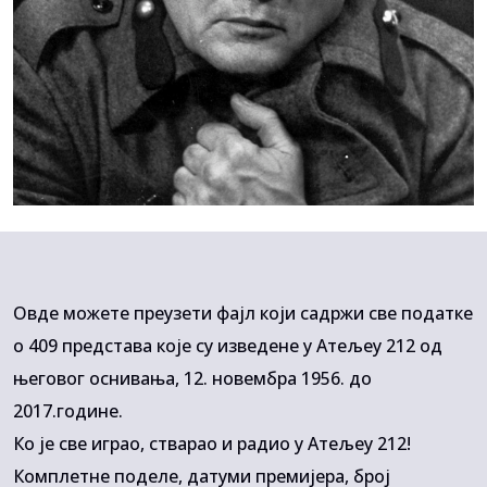
Овде можете преузети фајл који садржи све податке
о 409 представа које су изведене у Атељеу 212 од
његовог оснивања, 12. новембра 1956. до
2017.године.
Ко је све играо, стварао и радио у Атељеу 212!
Комплетне поделе, датуми премијера, број