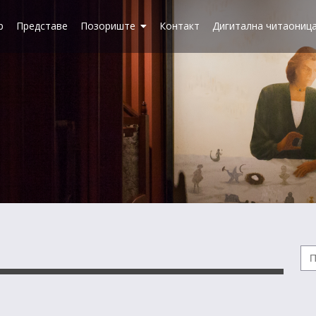
р
Представе
Позориште
Контакт
Дигитална читаониц
Se
for