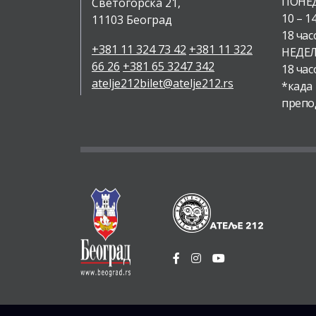
ПОНЕД
Светогорска 21,
10 – 1
11103 Београд
18 час
+381 11 324 73 42
+381 11 322
НЕДЕЉ
66 26
+381 65 3247 342
18 час
atelje212bilet@atelje212.rs
*када
препо