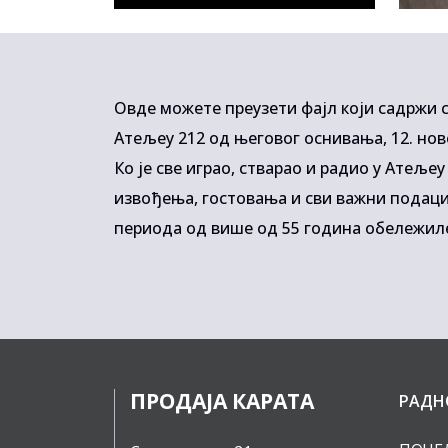
Овде можете преузети фајл који садржи с
Атељеу 212 од његовог оснивања, 12. нов
Ко је све играо, стварао и радио у Атеље
извођења, гостовања и сви важни подац
периода од више од 55 година обележил
ПРОДАЈА КАРАТА
РАДН