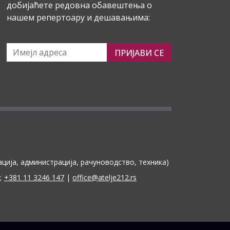
добијаћете редовна обавештења о
нашем репертоару и дешавањима:
ПРИЈАВИ СЕ
ација, администрација, рачуноводство, техника)
;
+381 11 3246 147
|
office@atelje212.rs