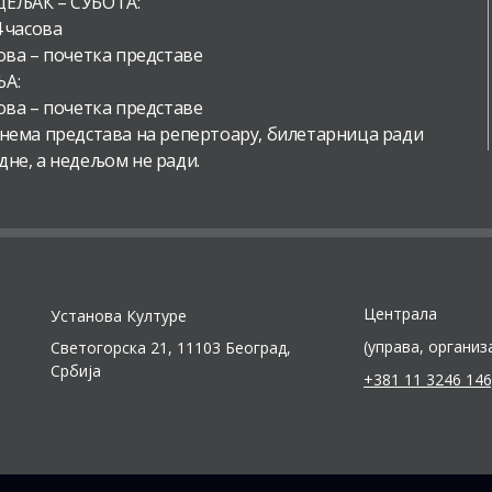
ЕЉАК – СУБОТА:
4 часова
ова – почетка представе
А:
ова – почетка представе
 нема представа на репертоару, билетарница ради
дне, а недељом не ради.
Централа
Установа Културе
(управа, организ
Светогорска 21, 11103 Београд,
Србија
+381 11 3246 146