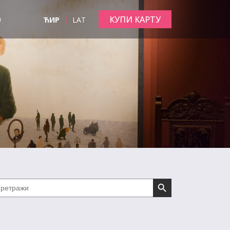
|
КУПИ КАРТУ
а
ЋИР
LAT
Search Button
arch
: