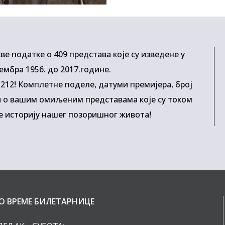
ве податке о 409 представа које су изведене у
ембра 1956. до 2017.године.
у 212! Комплетне поделе, датуми премијера, број
и о вашим омиљеним представама које су током
е историју нашег позоришног живота!
О ВРЕМЕ БИЛЕТАРНИЦЕ