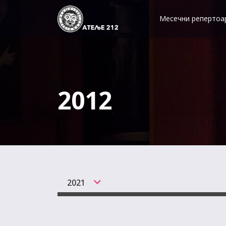
Skip
to
Месечни репертоа
content
2012
2021