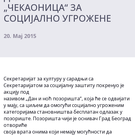
„ЧЕКАОНИЦА“ ЗА
СОЦИЈАЛНО УГРОЖЕНЕ
20. Мај 2015
Секретаријат за културу у сарадњи са
Секретаријатом за социјалну заштиту покренуо је
акцију под
називом „Дан и ноћ позоришта”, која ће се одвијати
у мају, са циљем да омогући социјално угроженим
категоријама становништва бесплатан одлазак у
позориште. Позоришта чији је оснивач Град Београд
отвориће
своја врата онима који немају могућности да