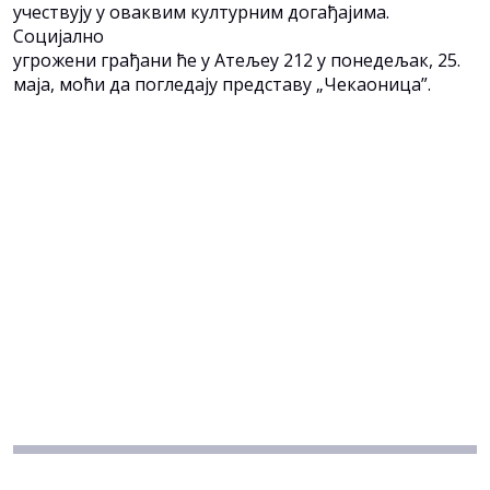
учествују у оваквим културним догађајима.
Социјално
угрожени грађани ће у Атељеу 212 у понедељак, 25.
маја, моћи да погледају представу „Чекаоница”.