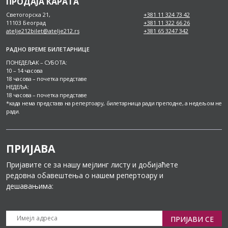
ПРОДАЈА КАРАТА
Светогорска 21,
+381 11 324 73 42
11103 Београд
+381 11 322 66 26
atelje212bilet@atelje212.rs
+381 65 3247 342
РАДНО ВРЕМЕ БИЛЕТАРНИЦЕ
ПОНЕДЕЉАК – СУБОТА:
10 – 14 часова
18 часова – почетка представе
НЕДЕЉА:
18 часова – почетка представе
*када нема представа на репертоару, билетарница ради преподне, а недељом не
ради.
ПРИЈАВА
Пријавите се за нашу мејлинг листу и добијаћете
редовна обавештења о нашем репертоару и
дешавањима:
ПРИЈАВИ СЕ