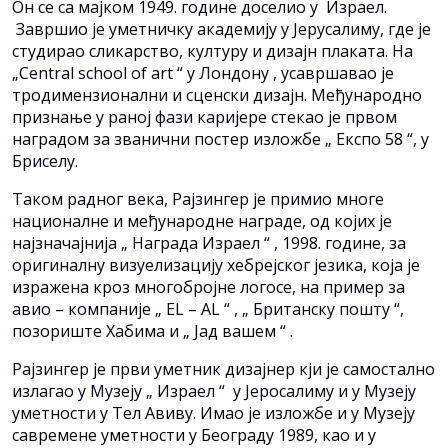
Он се са мајком 1949. године доселио у Израел.
Завршио је уметничку академију у Јерусалиму, где је
студирао сликарство, културу и дизајн плаката. На
„Central school of art “ у Лондону , усавршавао је
тродимензионални и сценски дизајн. Међународно
признање у раној фази каријере стекао је првом
наградом за званични постер изложбе „ Експо 58 “, у
Бриселу.
Таком радног века, Рајзингер је примио многе
националне и међународне награде, од којих је
најзначајнија „ Награда Израел “ , 1998. године, за
оригиналну визуелизацију хебрејског језика, која је
изражена кроз многобројне логосе, на пример за
авио – компаније „ EL – AL “ , „ Британску пошту “,
позориште Хабима и „ Јад вашем “ .
Рајзингер је први уметник дизајнер кји је самостално
излагао у Музеју „ Израел “ у Јеросалиму и у Музеју
уметности у Тел Авиву. Имао је изложбе и у Музеју
савремене уметности у Београду 1989, као и у