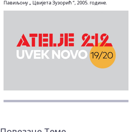
Павиљону „ Цвијета Зузорић “, 2005. године.
Повезане Теме