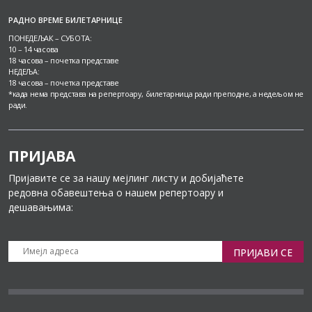
РАДНО ВРЕМЕ БИЛЕТАРНИЦЕ
ПОНЕДЕЉАК – СУБОТА:
10 – 14 часова
18 часова – почетка представе
НЕДЕЉА:
18 часова – почетка представе
*када нема представа на репертоару, билетарница ради преподне, а недељом не
ради.
ПРИЈАВА
Пријавите се за нашу мејлинг листу и добијаћете
редовна обавештења о нашем репертоару и
дешавањима:
ПРИЈАВИ СЕ