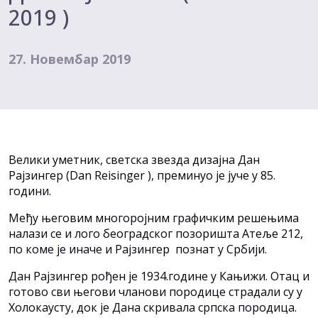
2019 )
27. Новембар 2019
Велики уметник, светска звезда дизајна Дан
Рајзингер (Dan Reisinger ), преминуо је јуче у 85.
години.
Међу његовим многоројним графичким решењима
налази се и лого београдског позоришта Атеље 212,
по коме је иначе и Рајзингер познат у Србији.
Дан Рајзингер рођен је 1934.године у Кањижи. Отац и
готово сви његови чланови породице страдали су у
Холокаусту, док је Дана скривала српска породица.