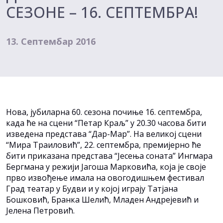
СЕЗОНЕ – 16. СЕПТЕМБРА!
13. Септембар 2016
Нова, јубиларна 60. сезона почиње 16. септембра,
када ће на сцени “Петар Краљ” у 20.30 часова бити
изведена представа “Дар-Мар”. На великој сцени
“Мира Траиловић”, 22. септембра, премијерно ће
бити приказана представа “Јесења соната” Ингмара
Бергмана у режији Јагоша Марковића, која је своје
прво извођење имала на овогодишњем фестивал
Град театар у Будви и у којој играју Татјана
Бошковић, Бранка Шелић, Младен Андрејевић и
Јелена Петровић.