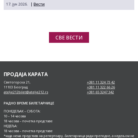
17. јун 2026.
|
Вести
СВЕ ВЕСТИ
ПРОДАЈА КАРАТА
Светогорска 21,
+381 11 324 73 42
11103 Београд
+381 11 322 66 26
atelje212bilet@atelje212.rs
+381 65 3247 342
РАДНО ВРЕМЕ БИЛЕТАРНИЦЕ
ПОНЕДЕЉАК – СУБОТА:
10 – 14 часова
18 часова – почетка представе
НЕДЕЉА:
18 часова – почетка представе
*када нема представа на репертоару, билетарница ради преподне, а недељом не