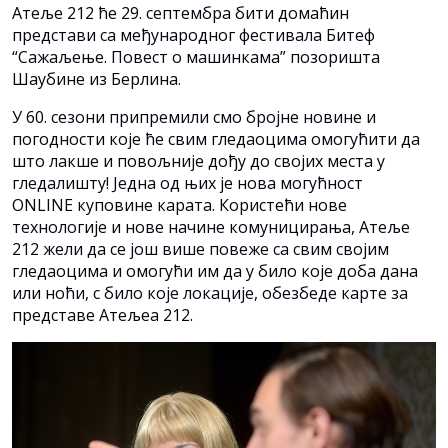
Атеље 212 ће 29. септембра бити домаћин
представи са међународног фестивала Битеф
“Сажаљење. Повест о машинкама” позоришта
Шаубине из Берлина.
У 60. сезони припремили смо бројне новине и
погодности које ће свим гледаоцима омогућити да
што лакше и повољније дођу до својих места у
гледалишту! Једна од њих је нова могућност
ONLINE куповине карата. Користећи нове
технологије и нове начине комуницирања, Атеље
212 жели да се још више повеже са свим својим
гледаоцима и омогући им да у било које доба дана
или ноћи, с било које локације, обезбеде карте за
представе Атељеа 212.