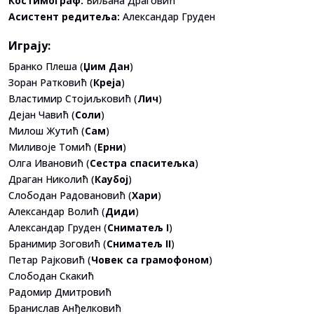
Костимограф:
Биљана Драговић
Асистент редитеља:
Александар Груден
Играју:
Бранко Плеша (
Џим Дан
)
Зоран Ратковић (
Креја
)
Властимир Стојиљковић (
Лич
)
Дејан Чавић (
Соли
)
Милош Жутић (
Сам
)
Миливоје Томић (
Ерни
)
Олга Ивановић (
Сестра спаситељка
)
Драган Николић (
Каубој
)
Слободан Радовановић (
Хари
)
Александар Волић (
Диди
)
Александар Груден (
Сниматељ I
)
Бранимир Зоговић (
Сниматељ II
)
Петар Рајковић (
Човек са грамофоном
)
Слободан Скакић
Радомир Дмитровић
Бранислав Анђелковић