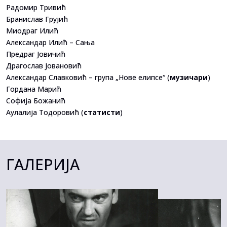
Радомир Тривић
Бранислав Грујић
Миодраг Илић
Александар Илић – Сања
Предраг Јовичић
Драгослав Јовановић
Александар Славковић – група „Нове елипсе“ (
музичари
)
Гордана Марић
Софија Божанић
Аулалија Тодоровић (
статисти
)
ГАЛЕРИЈА