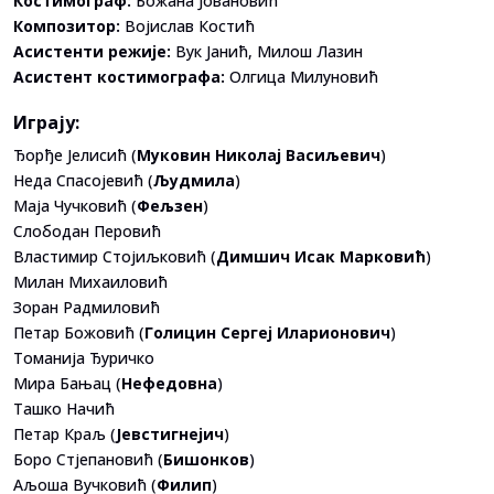
Костимограф:
Божана Јовановић
Композитор:
Војислав Костић
Асистенти режије:
Вук Јанић, Милош Лазин
Асистент костимографа:
Олгица Милуновић
Играју:
Ђорђе Јелисић (
Муковин Николај Васиљевич
)
Неда Спасојевић (
Људмила
)
Маја Чучковић (
Фељзен
)
Слободан Перовић
Властимир Стојиљковић (
Димшич Исак Марковић
)
Милан Михаиловић
Зоран Радмиловић
Петар Божовић (
Голицин Сергеј Иларионович
)
Томанија Ђуричко
Мира Бањац (
Нефедовна
)
Ташко Начић
Петар Краљ (
Јевстигнејич
)
Боро Стјепановић (
Бишонков
)
Аљоша Вучковић (
Филип
)