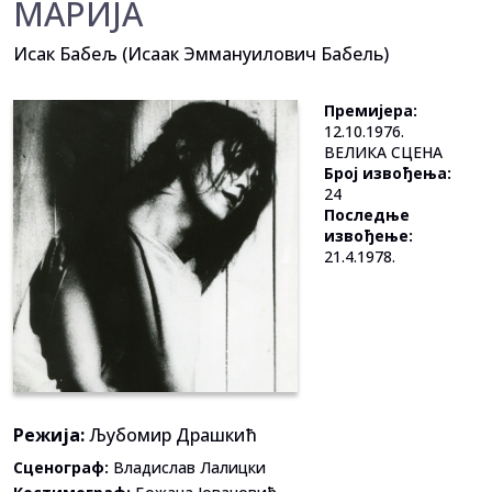
МАРИЈА
Исак Бабељ (Исаак Эммануилович Бабель)
Премијера:
12.10.1976.
ВЕЛИКА СЦЕНА
Број извођења:
24
Последње
извођење:
21.4.1978.
Режија:
Љубомир Драшкић
Сценограф:
Владислав Лалицки