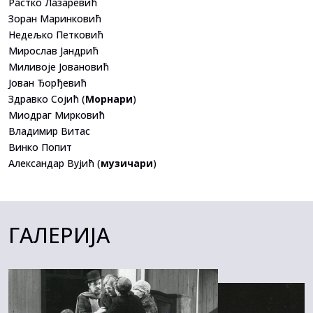
Растко Лазаревић
Зоран Маринковић
Недељко Петковић
Мирослав Јандрић
Миливоје Јовановић
Јован Ђорђевић
Здравко Сојић (
Морнари
)
Миодраг Мирковић
Владимир Витас
Винко Попит
Александар Вујић (
музичари
)
ГАЛЕРИЈА