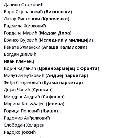
Данило Стојковић
Боро Стјепановић (
Висковски
)
Лазар Ристовски (
Кравченко
)
Радмила Живковић
Гордана Марић (
Мадам Дора
)
Бранко Вујовић (
Иследник у милицији
)
Рената Улмански (
Агаша Калмикова
)
Богдан Диклић
Иван Клеменц
Војин Кајганић (
Црвеноармејац с фронта
)
Милутин Бутковић (
Андреј паркетар
)
Феђа Стојановић (
Кузма паркетар
)
Дејан Чавић (
Сушкин
)
Миодраг Андрић (
Сафонов
)
Марина Кољубајев (
Јелена
)
Горица Поповић (
Њуша
)
Радомир Анђелковић
Слободан Хелајзен
Радојко Јоксић