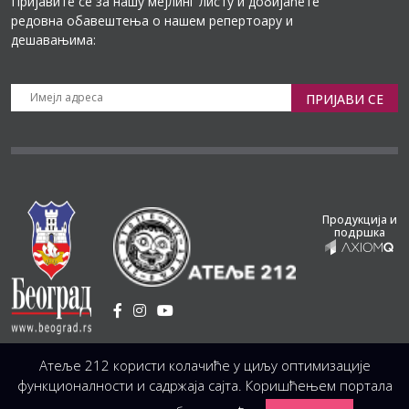
Пријавите се за нашу мејлинг листу и добијаћете
редовна обавештења о нашем репертоару и
дешавањима:
ПРИЈАВИ СЕ
Продукција и
подршка
Установа Културе
/
Атеље 212 користи колачиће у циљу оптимизације
Светогорска 21, 11103 Београд, Србија
Централа
(управа, организација, администрација, рачуноводство, техника)
функционалности и садржаја сајта. Коришћењем портала
+381 11 3246 146;
+381 11 3246 147
|
office@atelje212.rs