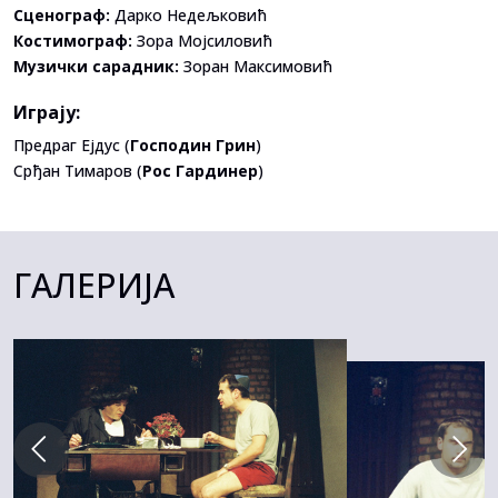
Сценограф:
Дарко Недељковић
Костимограф:
Зора Мојсиловић
Музички сарадник:
Зоран Максимовић
Играју:
Предраг Ејдус (
Господин Грин
)
Срђан Тимаров (
Рос Гардинер
)
ГАЛЕРИЈА