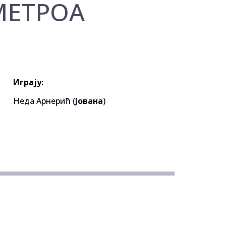
МЕТРОА
Играју:
Неда Арнерић (
Јована
)