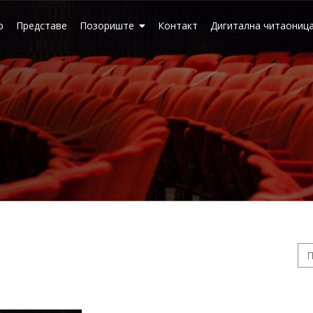
р
Представе
Позориште
Контакт
Дигитална читаониц