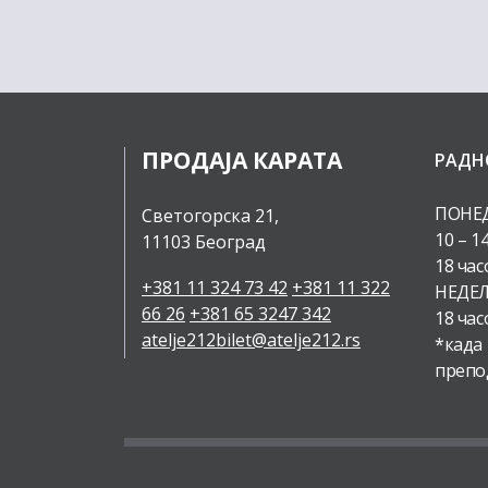
ПРОДАЈА КАРАТА
РАДН
ПОНЕД
Светогорска 21,
10 – 1
11103 Београд
18 час
+381 11 324 73 42
+381 11 322
НЕДЕЉ
66 26
+381 65 3247 342
18 час
atelje212bilet@atelje212.rs
*када
препо