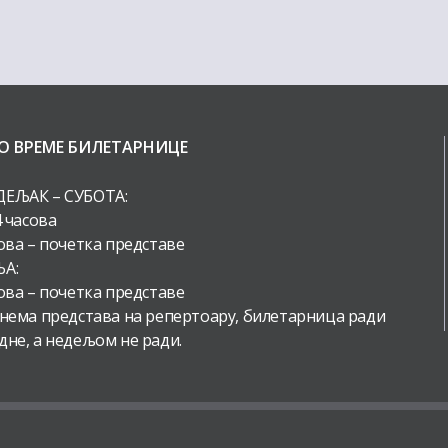
О ВРЕМЕ БИЛЕТАРНИЦЕ
ЕЉАК – СУБОТА:
4 часова
ова – почетка представе
А:
ова – почетка представе
 нема представа на репертоару, билетарница ради
дне, а недељом не ради.