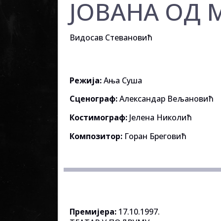
ЈОВАНА ОД 
Видосав Стевановић
Режија:
Ања Суша
Сценограф:
Александар Вељановић
Костимограф:
Јелена Николић
Композитор:
Горан Бреговић
Премијера:
17.10.1997.