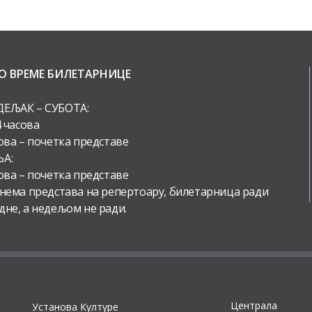
О ВРЕМЕ БИЛЕТАРНИЦЕ
ЕЉАК – СУБОТА:
4 часова
ова – почетка представе
А:
ова – почетка представе
 нема представа на репертоару, билетарница ради
дне, а недељом не ради.
Централа
Установа Културе