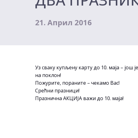
21. Април 2016
Уз сваку купљену карту до 10. маја – још 
на поклон!
Пожурите, пораните – чекамо Вас!
Срећни празници!
Празнична АКЦИЈА важи до 10. маја!