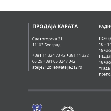
ПРОДАЈА КАРАТА
РАДН
ПОНЕД
Светогорска 21,
10 – 1
11103 Београд
18 час
+381 11 324 73 42
+381 11 322
НЕДЕЉ
66 26
+381 65 3247 342
18 час
atelje212bilet@atelje212.rs
*када
препо