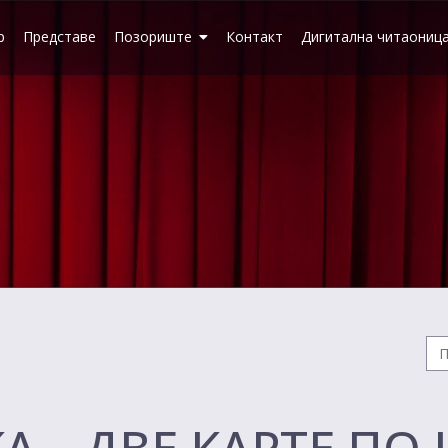
р
Представе
Позориште
Контакт
Дигитална читаониц
 – ДВЕ КАРТЕ ПО 