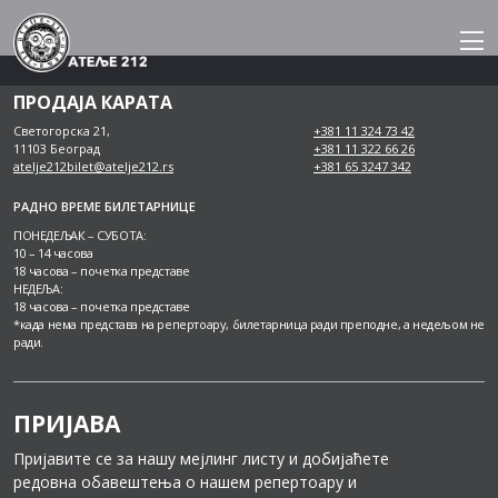
Skip
to
content
ПРОДАЈА КАРАТА
Светогорска 21,
+381 11 324 73 42
11103 Београд
+381 11 322 66 26
atelje212bilet@atelje212.rs
+381 65 3247 342
РАДНО ВРЕМЕ БИЛЕТАРНИЦЕ
ПОНЕДЕЉАК – СУБОТА:
10 – 14 часова
18 часова – почетка представе
НЕДЕЉА:
18 часова – почетка представе
*када нема представа на репертоару, билетарница ради преподне, а недељом не
ради.
ПРИЈАВА
Пријавите се за нашу мејлинг листу и добијаћете
редовна обавештења о нашем репертоару и