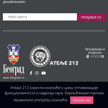
дешавањима:
ПРИЈАВИ СЕ
Продукција и
подршка
Установа Културе
/
Атеље 212 користи колачиће у циљу оптимизације
Светогорска 21, 11103 Београд, Србија
Централа
(управа, организација, администрација, рачуноводство, техника)
функционалности и садржаја сајта. Коришћењем портала
+381 11 3246 146;
+381 11 3246 147
|
office@atelje212.rs
прихватате употребу колачића.
Прихватам
Сва Права Задржана © 2026 Позориште Атеља 212