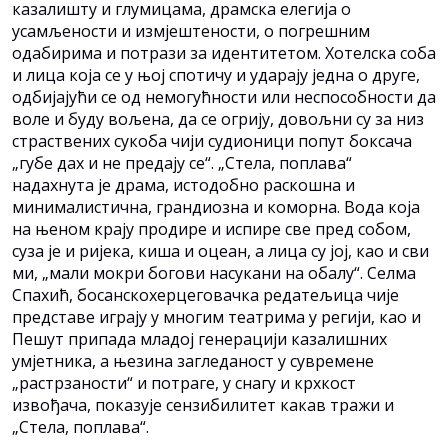
казалишту и глумицама, драмска елегија о
усамљености и измјештености, о погрешним
одабирима и потрази за идентитетом. Хотелска соба
и лица која се у њој спотичу и ударају једна о друге,
одбијајући се од немогућности или неспособности да
воле и буду вољена, да се огрију, довољни су за низ
страствених сукоба чији судионици попут боксача
„губе дах и не предају се“. „Стела, поплава“
надахнута је драма, истодобно раскошна и
минималистична, грандиозна и коморна. Вода која
на њеном крају продире и испире све пред собом,
суза је и ријека, киша и оцеан, а лица су јој, као и сви
ми, „мали мокри богови насукани на обалу“. Селма
Спахић, босанскохерцеговачка редатељица чије
представе играју у многим театрима у регији, као и
Пешут припада младој генерацији казалишних
умјетника, а њезина загледаност у сувремене
„растрзаности“ и потраге, у снагу и крхкост
извођача, показује сензибилитет какав тражи и
„Стела, поплава“.