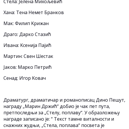
Стела: Јелена Михољевић
Хана: Тена Немет Бранков
Мак: Филип Kрижан
Драго: Дарко Стазић
Ивана: Kсенија Пајић
Мартин: Свен Шестак
Јаков: Марко Петрић
Сенад: Игор Kовач
Драматург, драматичар и романописац Дино Пешут,
награду „Марин Држић“ добио је чак пет пута,
претпоследњи за „Стелу, поплаву“. У образложењу
награде записано је: “ Текст тамне виталности и
снажних жудњи, „Стела, поплава“ посвета је