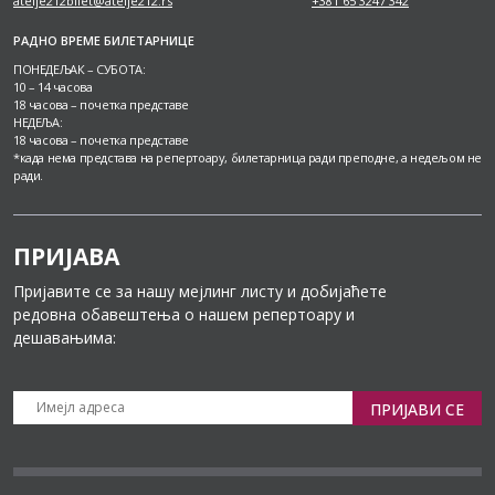
atelje212bilet@atelje212.rs
+381 65 3247 342
РАДНО ВРЕМЕ БИЛЕТАРНИЦЕ
ПОНЕДЕЉАК – СУБОТА:
10 – 14 часова
18 часова – почетка представе
НЕДЕЉА:
18 часова – почетка представе
*када нема представа на репертоару, билетарница ради преподне, а недељом не
ради.
ПРИЈАВА
Пријавите се за нашу мејлинг листу и добијаћете
редовна обавештења о нашем репертоару и
дешавањима:
ПРИЈАВИ СЕ