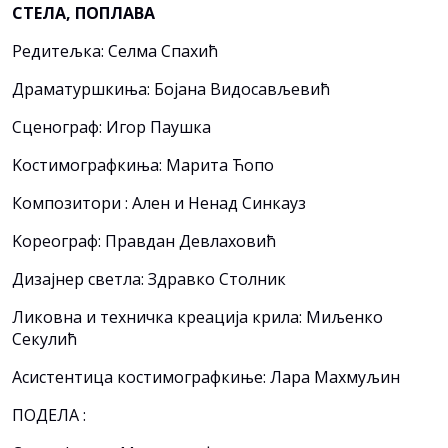
СТЕЛА, ПОПЛАВА
Редитељка: Селма Спахић
Драматуршкиња: Бојана Видосављевић
Сценограф: Игор Паушка
Kостимографкиња: Марита Ћопо
Композитори : Ален и Ненад Синкауз
Kореограф: Правдан Девлаховић
Дизајнер светла: Здравко Столник
Ликовна и техничка креација крила: Миљенко
Секулић
Асистентица костимографкиње: Лара Махмуљин
ПОДЕЛА :