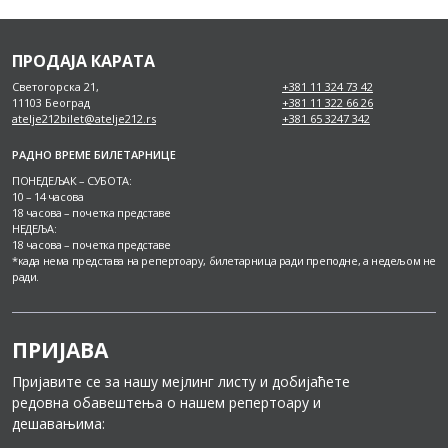
ПРОДАЈА КАРАТА
Светогорска 21,
+381 11 324 73 42
11103 Београд
+381 11 322 66 26
atelje212bilet@atelje212.rs
+381 65 3247 342
РАДНО ВРЕМЕ БИЛЕТАРНИЦЕ
ПОНЕДЕЉАК – СУБОТА:
10 – 14 часова
18 часова – почетка представе
НЕДЕЉА:
18 часова – почетка представе
*када нема представа на репертоару, билетарница ради преподне, а недељом не
ради.
ПРИЈАВА
Пријавите се за нашу мејлинг листу и добијаћете
редовна обавештења о нашем репертоару и
дешавањима: