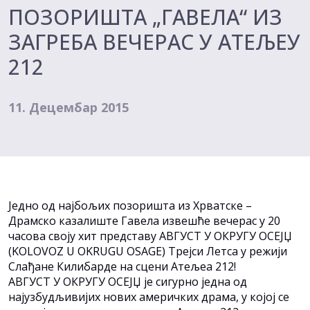
ПОЗОРИШТА „ГАВЕЛА“ ИЗ
ЗАГРЕБА ВЕЧЕРАС У АТЕЉЕУ
212
11. Децембар 2015
Једно од најбољих позоришта из Хрватске –
Драмско казалиште Гавела извешће вечерас у 20
часова своју хит представу АВГУСТ У ОКРУГУ ОСЕЈЏ
(KOLOVOZ U OKRUGU OSAGE) Трејси Летса у режији
Слађане Килибарде на сцени Атељеа 212!
АВГУСТ У ОКРУГУ ОСЕЈЏ је сигурно једна од
најузбудљивијих нових америчких драма, у којој се