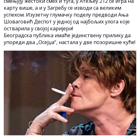
смењују жестоки смех и туга, у Атељеу 212 се игра на
карту више, а и у Загребу се изводи са великим
успехом. Изузетну глумачку поделу предводи Ања
Шоваговић Деспот у једној од најбољих улога које
остварила у својој каријери!
Београдска публика имаће јединствену прилику да
упореди два „Осејџа“, настала у две позоришне куће!