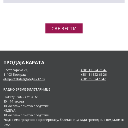
СВЕ ВЕСТИ
ПРОДАЈА КАРАТА
Светогорска 21,
+381 11 324 73 42
11103 Београд
+381 11 322 66 26
atelje212bilet@atelje212.rs
+381 65 3247 342
РАДНО ВРЕМЕ БИЛЕТАРНИЦЕ
ПОНЕДЕЉАК – СУБОТА:
10 – 14 часова
18 часова – почетка представе
НЕДЕЉА:
18 часова – почетка представе
*када нема представа на репертоару, билетарница ради преподне, а недељом не
ради.