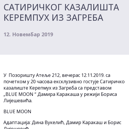
САТИРИЧКОГ КАЗАЛИШТА
КЕРЕМПУХ ИЗ ЗАГРЕБА
12. Новембар 2019
У Позоришту Атеље 212, вечерас 12.11.2019. са
почетком у 20 часова ексклузивно гостује Сатиричко
казалиште Керепмух из Загреба са представом
„BLUE MOON “ Дамира Каракаша у режији Бориса
Лијешевића.
BLUE MOON
Адаптација: Дина Вукелић, Дамир Kаракаш и Борис
Лијешевић