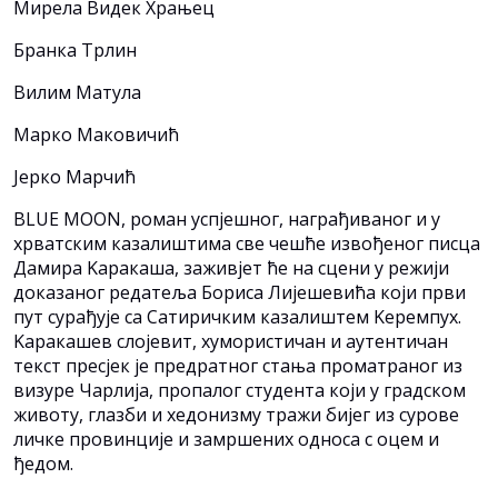
Мирела Видек Храњец
Бранка Трлин
Вилим Матула
Марко Маковичић
Јерко Марчић
BLUE MOON, роман успјешног, награђиваног и у
хрватским казалиштима све чешће извођеног писца
Дамира Kаракаша, заживјет ће на сцени у режији
доказаног редатеља Бориса Лијешевића који први
пут сурађује са Сатиричким казалиштем Kеремпух.
Kаракашев слојевит, хумористичан и аутентичан
текст пресјек је предратног стања проматраног из
визуре Чарлија, пропалог студента који у градском
животу, глазби и хедонизму тражи бијег из сурове
личке провинције и замршених односа с оцем и
ђедом.