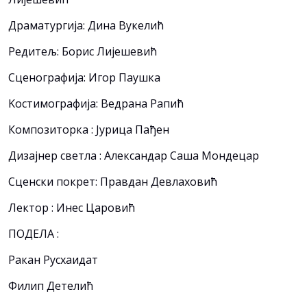
Драматургија: Дина Вукелић
Редитељ: Борис Лијешевић
Сценографија: Игор Паушка
Kостимографија: Ведрана Рапић
Композиторка : Јурица Пађен
Дизајнер светла : Александар Саша Мондецар
Сценски покрет: Правдан Девлаховић
Лектор : Инес Царовић
ПОДЕЛА :
Ракан Русхаидат
Филип Детелић