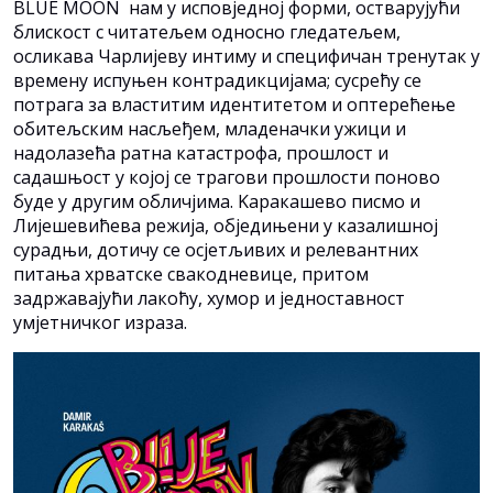
BLUE MOON нам у исповједној форми, остварујући
блискост с читатељем односно гледатељем,
осликава Чарлијеву интиму и специфичан тренутак у
времену испуњен контрадикцијама; сусрећу се
потрага за властитим идентитетом и оптерећење
обитељским насљеђем, младеначки ужици и
надолазећа ратна катастрофа, прошлост и
садашњост у којој се трагови прошлости поново
буде у другим обличјима. Kаракашево писмо и
Лијешевићева режија, обједињени у казалишној
сурадњи, дотичу се осјетљивих и релевантних
питања хрватске свакодневице, притом
задржавајући лакоћу, хумор и једноставност
умјетничког израза.