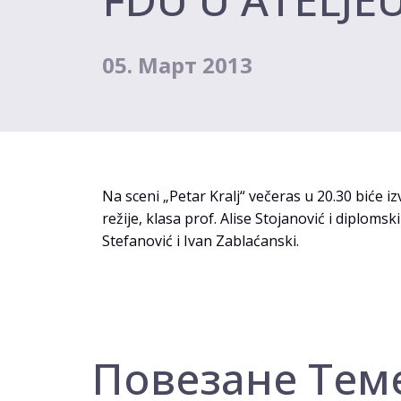
05. Март 2013
Na sceni „Petar Kralj“ večeras u 20.30 biće
režije, klasa prof. Alise Stojanović i diploms
Stefanović i Ivan Zablaćanski.
Повезане Тем