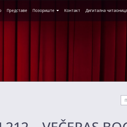
р
Представе
Позориште
Контакт
Дигитална читаониц
U 212 – VEČERAS B