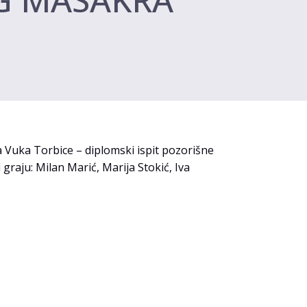
a Vuka Torbice – diplomski ispit pozorišne
 graju: Milan Marić, Marija Stokić, Iva