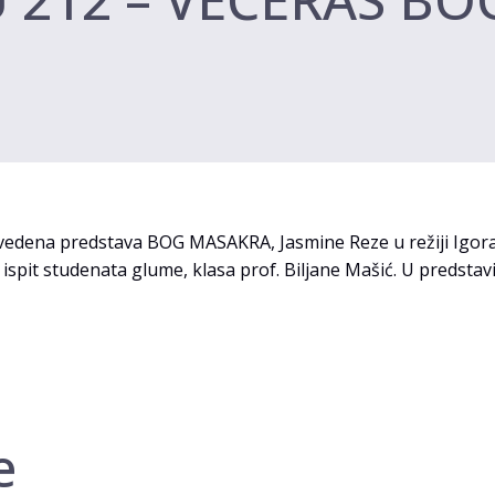
 izvedena predstava BOG MASAKRA, Jasmine Reze u režiji Igor
ki ispit studenata glume, klasa prof. Biljane Mašić. U predstavi
е