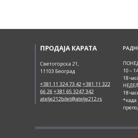
ПРОДАЈА КАРАТА
РАДН
ПОНЕД
Светогорска 21,
10 – 1
11103 Београд
18 час
+381 11 324 73 42
+381 11 322
НЕДЕЉ
66 26
+381 65 3247 342
18 час
atelje212bilet@atelje212.rs
*када
препо