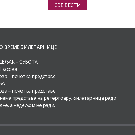
СВЕ ВЕСТИ
О ВРЕМЕ БИЛЕТАРНИЦЕ
ЕЉАК – СУБОТА:
4 часова
ова – почетка представе
А:
ова – почетка представе
 нема представа на репертоару, билетарница ради
дне, а недељом не ради.