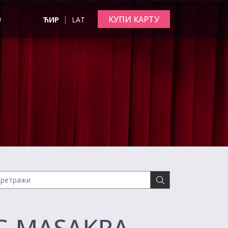
|
КУПИ КАРТУ
а
ЋИР
LAT
OG MASAKRA