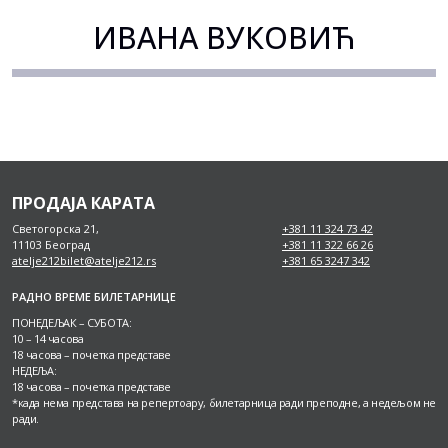
ИВАНА ВУКОВИЋ
ПРОДАЈА КАРАТА
Светогорска 21,
+381 11 324 73 42
11103 Београд
+381 11 322 66 26
atelje212bilet@atelje212.rs
+381 65 3247 342
РАДНО ВРЕМЕ БИЛЕТАРНИЦЕ
ПОНЕДЕЉАК – СУБОТА:
10 – 14 часова
18 часова – почетка представе
НЕДЕЉА:
18 часова – почетка представе
*када нема представа на репертоару, билетарница ради преподне, а недељом не
ради.