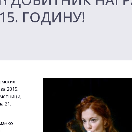
15. ГОДИНУ!
амских
за 2015.
уметници,
а 21.
умачко
м