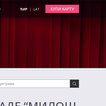
|
КУПИ КАРТУ
а
ЋИР
LAT
РАДЕ “МИЛОШ