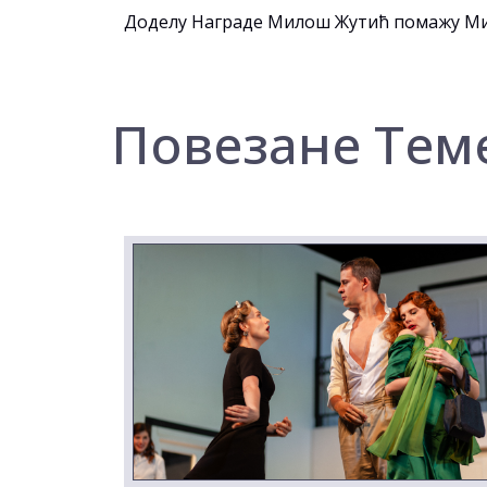
Доделу Награде Милош Жутић помажу Мини
Повезане Тем