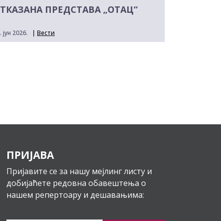
ТКАЗАНА ПРЕДСТАВА „ОТАЦ“
. јун 2026.
|
Вести
ПРИЈАВА
Пријавите се за нашу мејлинг листу и
добијаћете редовна обавештења о
нашем репертоару и дешавањима: