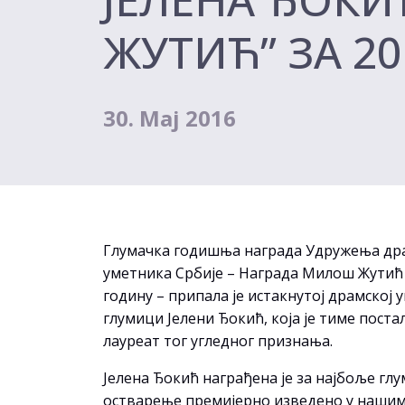
ЖУТИЋ” ЗА 20
30. Мај 2016
Глумачка годишња награда Удружења др
уметника Србије – Награда Милош Жутић 
годину – припала је истакнутој драмској 
глумици Јелени Ђокић, која је тиме постал
лауреат тог угледног признања.
Јелена Ђокић награђена је за најбоље гл
остварење премијерно изведено у наши