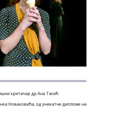
ишни критичар др Ана Тасић.
онка Новаковића, од уникатне дипломе на