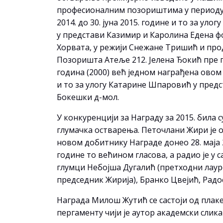
професионалним позориштима у периоду о
2014. до 30. јуна 2015. године и то за улог
у представи Казимир и Каролина Едена ф
Хорвата, у режији Снежане Тришић и про
Позоришта Атеље 212. Јелена Ђокић пре 
година (2000) већ једном награђена ово
и то за улогу Катарине Шпаровић у пред
Бокешки д-мол.
У конкуренцији за Награду за 2015. била с
глумачка остварења. Петочлани Жири је о
новом добитнику Награде донео 28. маја 
године то већином гласова, а радио је у с
глумци Небојша Дугалић (претходни лаур
председник Жирија), Бранко Цвејић, Рад
Награда Милош Жутић се састоји од плак
пергаменту чији је аутор академски слик