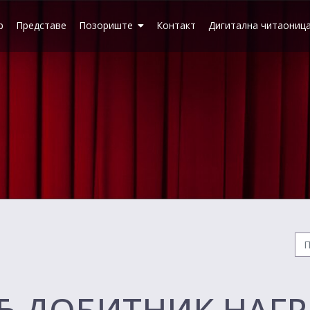
р
Представе
Позориште
Контакт
Дигитална читаониц
ИЋ ДОБИТНИК НАГ