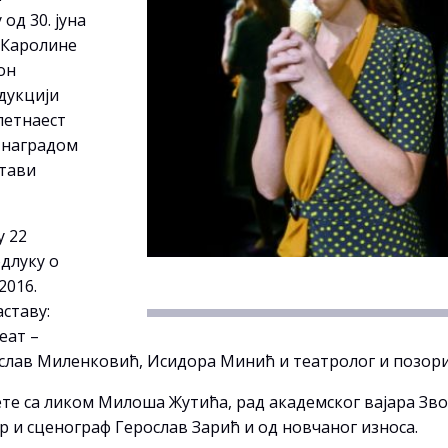
д 30. јуна
у Каролине
он
дукцији
петнаест
м наградом
стави
у 22
длуку о
2016.
аставу:
еат –
ослав Миленковић, Исидора Минић и театролог и позор
ете са ликом Милоша Жутића, рад академског вајара Зв
ар и сценограф Герослав Зарић и од новчаног износа.