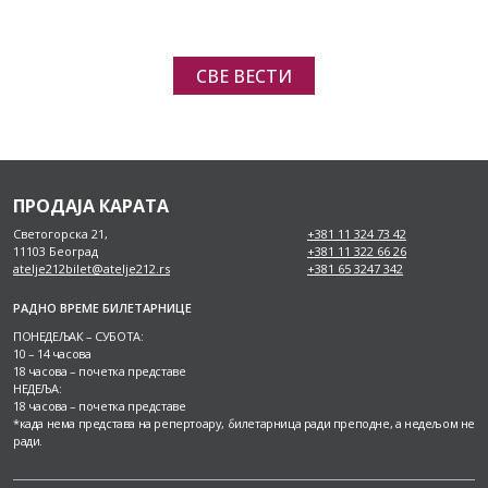
СВЕ ВЕСТИ
ПРОДАЈА КАРАТА
Светогорска 21,
+381 11 324 73 42
11103 Београд
+381 11 322 66 26
atelje212bilet@atelje212.rs
+381 65 3247 342
РАДНО ВРЕМЕ БИЛЕТАРНИЦЕ
ПОНЕДЕЉАК – СУБОТА:
10 – 14 часова
18 часова – почетка представе
НЕДЕЉА:
18 часова – почетка представе
*када нема представа на репертоару, билетарница ради преподне, а недељом не
ради.