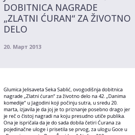
DOBITNICA NAGRADE
„ZLATNI ĆURAN“ ZA ŽIVOTNO
DELO
20. Март 2013
Glumica Jelisaveta Seka Sablić, ovogodišnja dobitnica
nagrade „Zlatni ćuran“ za životno delo na 42. „Danima
komedije“ u Jagodini koji počinju sutra, u sredu 20.
marta, izjavila je da joj je to priznanje posebno drago jer
je reč o čistoj nagradi na koju presudno utiče publika.
Ona je ispričala da je do sada dobila četiri Ćurana za
pojedinačne uloge i prisetila se prvog, za ulogu Goce u