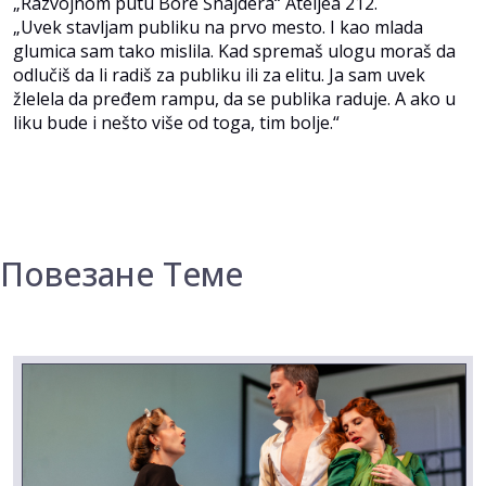
„Razvojnom putu Bore Šnajdera“ Ateljea 212.
„Uvek stavljam publiku na prvo mesto. I kao mlada
glumica sam tako mislila. Kad spremaš ulogu moraš da
odlučiš da li radiš za publiku ili za elitu. Ja sam uvek
žlelela da pređem rampu, da se publika raduje. A ako u
liku bude i nešto više od toga, tim bolje.“
Повезане Теме