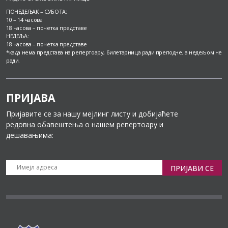
ПОНЕДЕЉАК – СУБОТА:
10 – 14 часова
18 часова – почетка представе
НЕДЕЉА:
18 часова – почетка представе
*када нема представа на репертоару, билетарница ради преподне, а недељом не
ради.
ПРИЈАВА
Пријавите се за нашу мејлинг листу и добијаћете
редовна обавештења о нашем репертоару и
дешавањима:
ПРИЈАВИ СЕ