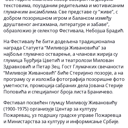
текстовима, поузданим редитељима и мотивисаним
глумачким ансамблима. Све представе су “живе”, с
добром позоришном игром и балансом између
друштвеног ангажмана, литературе и забаве”,
образложио је селектор Фестивала, Небојша Брадић.
На Фестивалу ће бити додељена традиционална
награда Статуета “Миливоја Живановића” за
најбоље глумачко остварење, а чланови жирија су
глумица Ђурђија Цветић и театролози Милован
Здравковић и Петар Зец. Гост Глумачких свечаности
“Миливоје Живановић” биће Стеријино позорје, а на
програму су и изложба фотографија позоришне фото
уметности, промоција сабраних дела Јована Стерије
Поповића и специјалног броја листа Браничево.
Фестивал посвећен глумцу Миливоју Живановићу
(1900-1975) организује Центар за културу
Пожаревац, уз подршку градске управе Пожаревца
и Министарства за културу и информисање Србије.