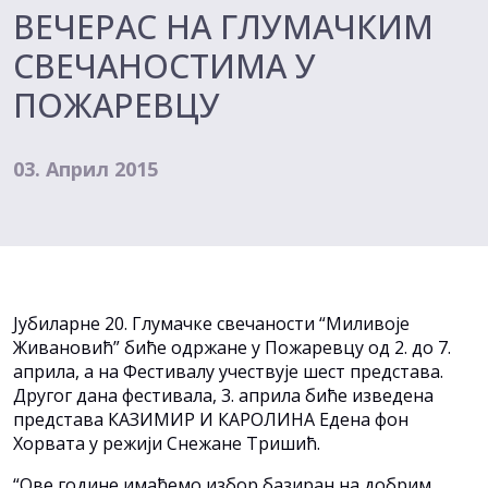
ВЕЧЕРАС НА ГЛУМАЧКИМ
СВЕЧАНОСТИМА У
ПОЖАРЕВЦУ
03. Април 2015
Јубиларне 20. Глумачке свечаности “Миливоје
Живановић” биће одржане у Пожаревцу од 2. до 7.
априла, а на Фестивалу учествује шест представа.
Другог дана фестивала, 3. априла биће изведена
представа КАЗИМИР И КАРОЛИНА Едена фон
Хорвата у режији Снежане Тришић.
“Ове године имаћемо избор базиран на добрим