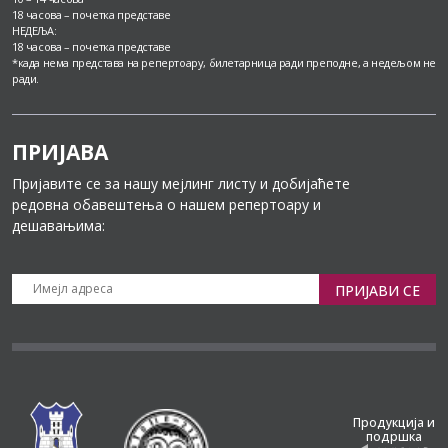
18 часова – почетка представе
НЕДЕЉА:
18 часова – почетка представе
*када нема представа на репертоару, билетарница ради преподне, а недељом не
ради.
ПРИЈАВА
Пријавите се за нашу мејлинг листу и добијаћете
редовна обавештења о нашем репертоару и
дешавањима:
ПРИЈАВИ СЕ
Продукција и
подршка