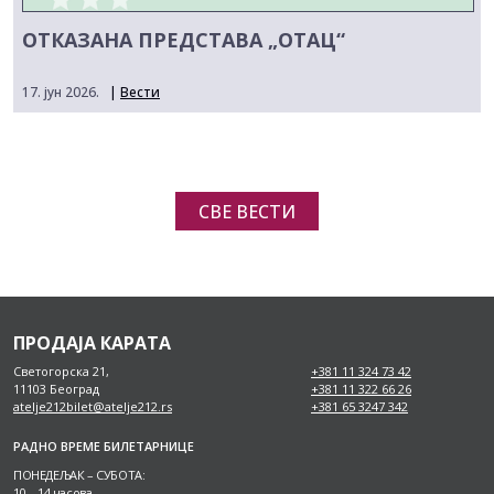
ОТКАЗАНА ПРЕДСТАВА „ОТАЦ“
17. јун 2026.
|
Вести
СВЕ ВЕСТИ
ПРОДАЈА КАРАТА
Светогорска 21,
+381 11 324 73 42
11103 Београд
+381 11 322 66 26
atelje212bilet@atelje212.rs
+381 65 3247 342
РАДНО ВРЕМЕ БИЛЕТАРНИЦЕ
ПОНЕДЕЉАК – СУБОТА:
10 – 14 часова