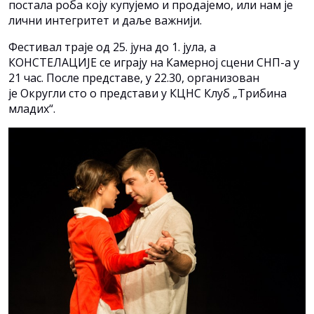
постала роба коју купујемо и продајемо, или нам је
лични интегритет и даље важнији.
Фестивал траје од 25. јуна до 1. јула, а
КОНСТЕЛАЦИЈЕ се играју на Камерној сцени СНП-а у
21 час. После представе, у 22.30, организован
је Округли сто о представи у КЦНС Клуб „Трибина
младих“.