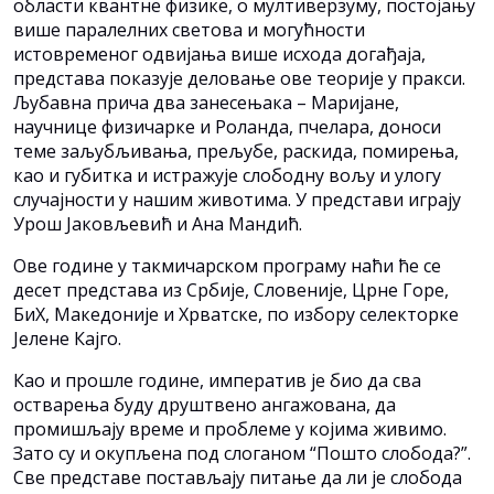
области квантне физике, о мултиверзуму, постојању
више паралелних светова и могућности
истовременог одвијања више исхода догађаја,
представа показује деловање ове теорије у пракси.
Љубавна прича два занесењака – Маријане,
научнице физичарке и Роланда, пчелара, доноси
теме заљубљивања, прељубе, раскида, помирења,
као и губитка и истражује слободну вољу и улогу
случајности у нашим животима. У представи играју
Урош Јаковљевић и Ана Мандић.
Ове године у такмичарском програму наћи ће се
десет представа из Србије, Словеније, Црне Горе,
БиХ, Македоније и Хрватске, по избору селекторке
Јелене Кајго.
Као и прошле године, императив је био да сва
остварења буду друштвено ангажована, да
промишљају време и проблеме у којима живимо.
Зато су и окупљена под слоганом “Пошто слобода?”.
Све представе постављају питање да ли је слобода