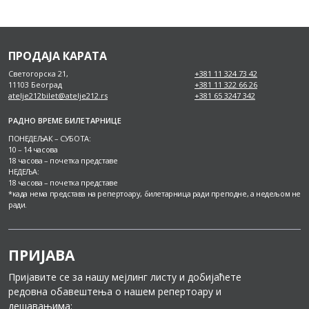
ПРОДАЈА КАРАТА
Светогорска 21,
+381 11 324 73 42
11103 Београд
+381 11 322 66 26
atelje212bilet@atelje212.rs
+381 65 3247 342
РАДНО ВРЕМЕ БИЛЕТАРНИЦЕ
ПОНЕДЕЉАК – СУБОТА:
10 – 14 часова
18 часова – почетка представе
НЕДЕЉА:
18 часова – почетка представе
*када нема представа на репертоару, билетарница ради преподне, а недељом не
ради.
ПРИЈАВА
Пријавите се за нашу мејлинг листу и добијаћете
редовна обавештења о нашем репертоару и
дешавањима: