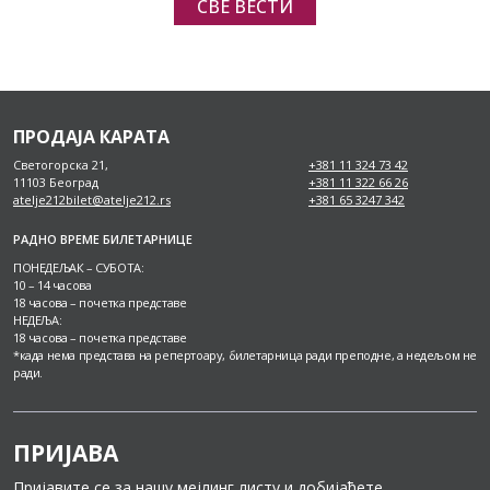
СВЕ ВЕСТИ
ПРОДАЈА КАРАТА
Светогорска 21,
+381 11 324 73 42
11103 Београд
+381 11 322 66 26
atelje212bilet@atelje212.rs
+381 65 3247 342
РАДНО ВРЕМЕ БИЛЕТАРНИЦЕ
ПОНЕДЕЉАК – СУБОТА:
10 – 14 часова
18 часова – почетка представе
НЕДЕЉА:
18 часова – почетка представе
*када нема представа на репертоару, билетарница ради преподне, а недељом не
ради.
ПРИЈАВА
Пријавите се за нашу мејлинг листу и добијаћете