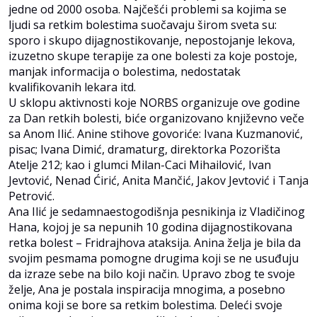
jedne od 2000 osoba. Najčešći problemi sa kojima se
ljudi sa retkim bolestima suočavaju širom sveta su:
sporo i skupo dijagnostikovanje, nepostojanje lekova,
izuzetno skupe terapije za one bolesti za koje postoje,
manjak informacija o bolestima, nedostatak
kvalifikovanih lekara itd.
U sklopu aktivnosti koje NORBS organizuje ove godine
za Dan retkih bolesti, biće organizovano književno veče
sa Anom Ilić. Anine stihove govoriće: Ivana Kuzmanović,
pisac; Ivana Dimić, dramaturg, direktorka Pozorišta
Atelje 212; kao i glumci Milan-Caci Mihailović, Ivan
Jevtović, Nenad Ćirić, Anita Mančić, Jakov Jevtović i Tanja
Petrović.
Ana Ilić je sedamnaestogodišnja pesnikinja iz Vladičinog
Hana, kojoj je sa nepunih 10 godina dijagnostikovana
retka bolest – Fridrajhova ataksija. Anina želja je bila da
svojim pesmama pomogne drugima koji se ne usuđuju
da izraze sebe na bilo koji način. Upravo zbog te svoje
želje, Ana je postala inspiracija mnogima, a posebno
onima koji se bore sa retkim bolestima. Deleći svoje