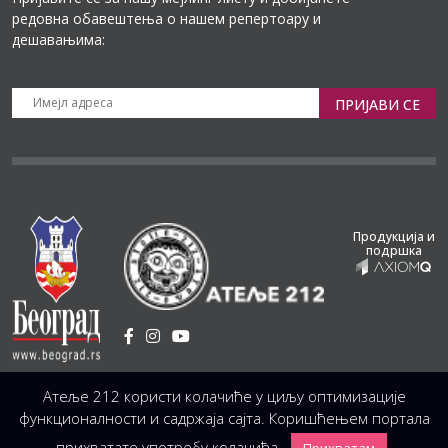
редовна обавештења о нашем репертоару и
дешавањима:
ПРИЈАВИ СЕ
Продукција и
подршка
Установа Културе
/
Атеље 212 користи колачиће у циљу оптимизације
Светогорска 21, 11103 Београд, Србија
Централа
(управа, организација, администрација, рачуноводство, техника)
функционалности и садржаја сајта. Коришћењем портала
+381 11 3246 146;
+381 11 3246 147
|
office@atelje212.rs
прихватате употребу колачића.