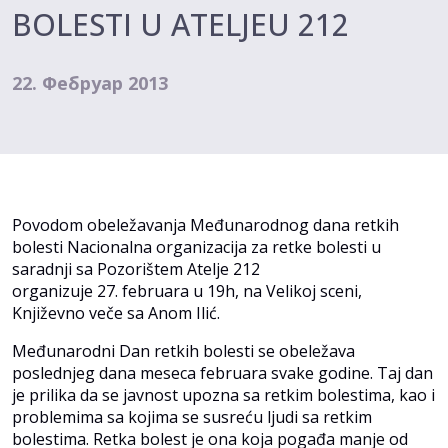
BOLESTI U ATELJEU 212
22. Фебруар 2013
Povodom obeležavanja Međunarodnog dana retkih
bolesti Nacionalna organizacija za retke bolesti u
saradnji sa Pozorištem Atelje 212
organizuje 27. februara u 19h, na Velikoj sceni,
Književno veče sa Anom Ilić.
Međunarodni Dan retkih bolesti se obeležava
poslednjeg dana meseca februara svake godine. Taj dan
je prilika da se javnost upozna sa retkim bolestima, kao i
problemima sa kojima se susreću ljudi sa retkim
bolestima. Retka bolest je ona koja pogađa manje od