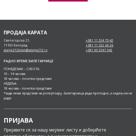
ПРОДАЈА КАРАТА
Светогорска 21,
+381 11 324 73 42
11103 Београд
+381 11 322 66 26
atelje212bilet@atelje212.rs
+381 65 3247 342
РАДНО ВРЕМЕ БИЛЕТАРНИЦЕ
ПОНЕДЕЉАК – СУБОТА:
10 – 14 часова
18 часова – почетка представе
НЕДЕЉА:
18 часова – почетка представе
*када нема представа на репертоару, билетарница ради преподне, а недељом не
ради.
ПРИЈАВА
Пријавите се за нашу мејлинг листу и добијаћете