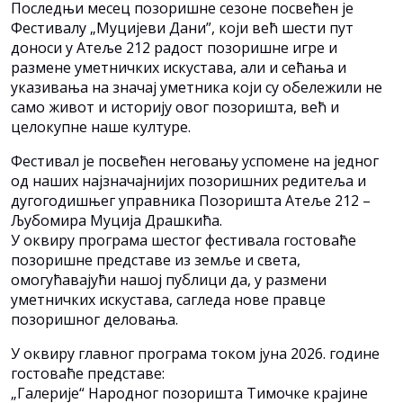
Последњи месец позоришне сезоне посвећен је
Фестивалу „Муцијеви Дани”, који већ шести пут
доноси у Атеље 212 радост позоришне игре и
размене уметничких искустава, али и сећања и
указивања на значај уметника који су обележили не
само живот и историју овог позоришта, већ и
целокупне наше културе.
Фестивал је посвећен неговању успомене на једног
од наших најзначајнијих позоришних редитеља и
дугогодишњег управника Позоришта Атеље 212 –
Љубомира Муција Драшкића.
У оквиру програма шестог фестивала гостоваће
позоришне представе из земље и света,
омогућавајући нашој публици да, у размени
уметничких искустава, сагледа нове правце
позоришног деловања.
У оквиру главног програма током јуна 2026. године
гостоваће представе:
„Галерије“ Народног позоришта Тимочке крајине