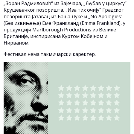
„Зоран Радмиловић“ из Зајечара, „Љубав у циркусу“
Kрушевачког позоришта, „Иза тих очију“ Градског
позоришта Јазавац из Бања Луке и „No Apologies“
(Без извињења) Еме Франкланд (Emma Frankland), у
продукцији Marlborough Productions из Велике
Британије, инспирисана Kуртом Kобејном и
Нирваном.
Фестивал нема такмичарски каректер.