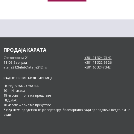
ПРОДАЈА КАРАТА
Светогорска 21,
+381 11 324 73 42
11103 Београд
+381 11 322 66 26
atelje212bilet@atelje212.rs
+381 65 3247 342
РАДНО ВРЕМЕ БИЛЕТАРНИЦЕ
ПОНЕДЕЉАК – СУБОТА:
10 – 14 часова
18 часова – почетка представе
НЕДЕЉА:
18 часова – почетка представе
*када нема представа на репертоару, билетарница ради преподне, а недељом не
ради.