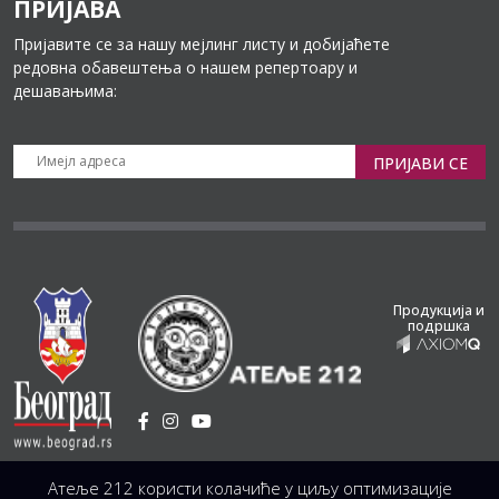
ПРИЈАВА
Пријавите се за нашу мејлинг листу и добијаћете
редовна обавештења о нашем репертоару и
дешавањима:
ПРИЈАВИ СЕ
Продукција и
подршка
Установа Културе
/
Атеље 212 користи колачиће у циљу оптимизације
Светогорска 21, 11103 Београд, Србија