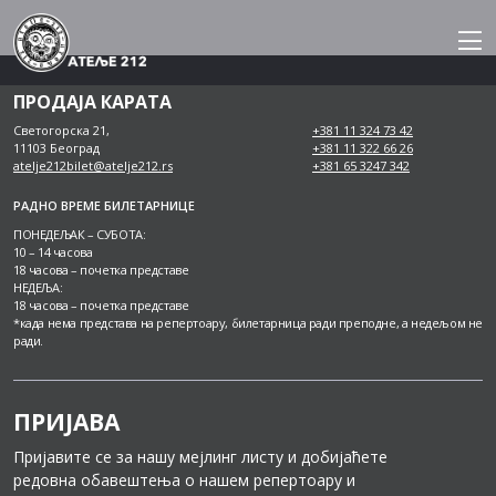
Skip
to
content
ПРОДАЈА КАРАТА
Светогорска 21,
+381 11 324 73 42
11103 Београд
+381 11 322 66 26
atelje212bilet@atelje212.rs
+381 65 3247 342
РАДНО ВРЕМЕ БИЛЕТАРНИЦЕ
ПОНЕДЕЉАК – СУБОТА:
10 – 14 часова
18 часова – почетка представе
НЕДЕЉА:
18 часова – почетка представе
*када нема представа на репертоару, билетарница ради преподне, а недељом не
ради.
ПРИЈАВА
Пријавите се за нашу мејлинг листу и добијаћете
редовна обавештења о нашем репертоару и