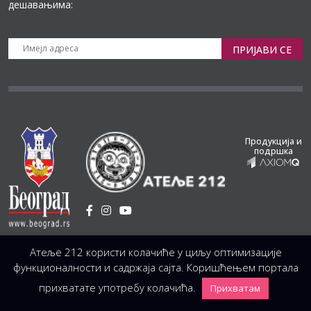
дешавањима:
ПРИЈАВИ СЕ
Продукција и
подршка
Установа Културе
/
Атеље 212 користи колачиће у циљу оптимизације
Светогорска 21, 11103 Београд, Србија
Централа
(управа, организација, администрација, рачуноводство, техника)
функционалности и садржаја сајта. Коришћењем портала
+381 11 3246 146;
+381 11 3246 147
|
office@atelje212.rs
прихватате употребу колачића.
Прихватам
Сва Права Задржана © 2026 Позориште Атеља 212