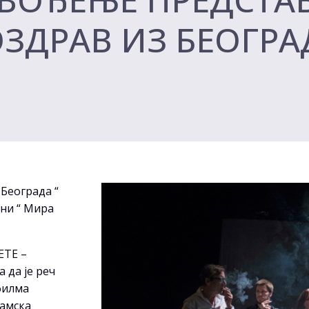
ОЗДРАВ ИЗ БЕОГРАД
 Београда “
цени “ Мира
ЕТЕ –
 да је реч
филма
рамска