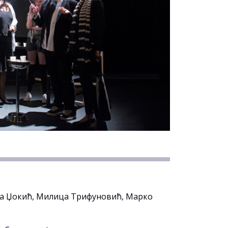
ара Џокић, Милица Трифуновић, Марко