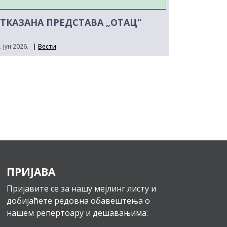
ТКАЗАНА ПРЕДСТАВА „ОТАЦ“
. јун 2026.
|
Вести
ПРИЈАВА
Пријавите се за нашу мејлинг листу и
добијаћете редовна обавештења о
нашем репертоару и дешавањима: