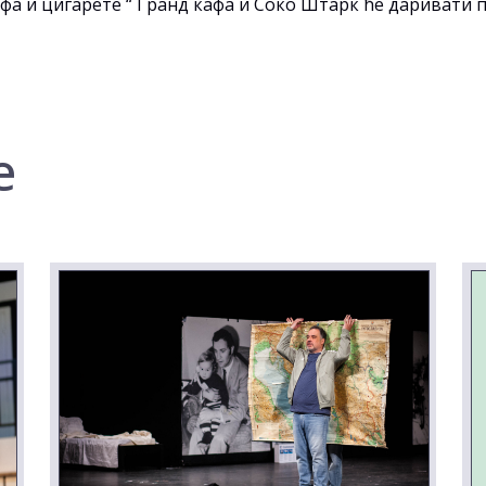
фа и цигарете “ Гранд кафа и Соко Штарк ће даривати 
е