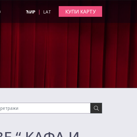
|
КУПИ КАРТУ
а
ЋИР
LAT
Е “ КАФА И