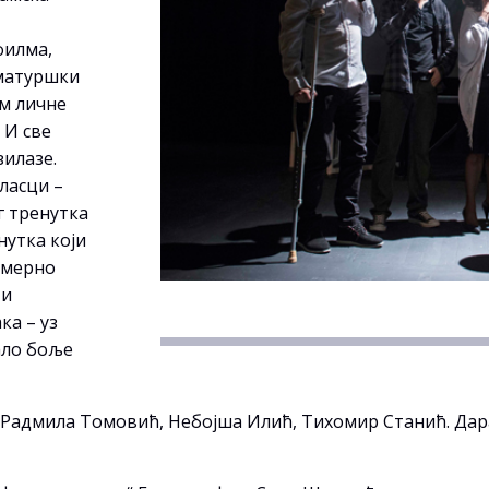
филма,
аматуршки
им личне
 И све
зилазе.
ласци –
г тренутка
нутка који
измерно
 и
ка – уз
ало боље
ћ/ Радмила Томовић, Небојша Илић, Тихомир Станић. Д