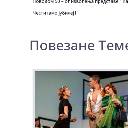
Поводом 50 – ог извођења представе “ Ка
Честитамо јубилеј !
Повезане Тем