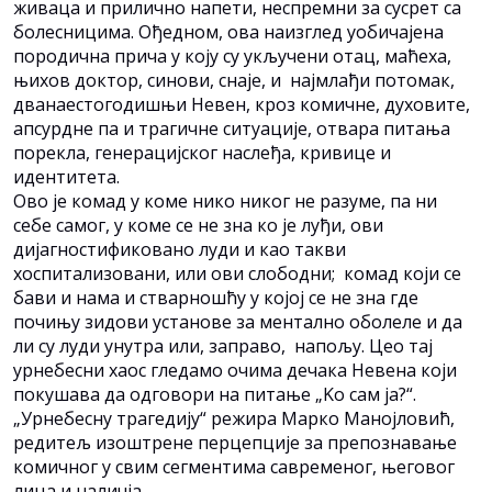
живаца и прилично напети, неспремни за сусрет са
болесницима. Ођедном, ова наизглед уобичајена
породична прича у коју су укључени отац, маћеха,
њихов доктор, синови, снаје, и најмлађи потомак,
дванаестогодишњи Невен, кроз комичне, духовите,
апсурдне па и трагичне ситуације, отвара питања
порекла, генерацијског наслеђа, кривице и
идентитета.
Ово је комад у коме нико никог не разуме, па ни
себе самог, у коме се не зна ко је луђи, ови
дијагностификовано луди и као такви
хоспитализовани, или ови слободни; комад који се
бави и нама и стварношћу у којој се не зна где
почињу зидови установе за ментално оболеле и да
ли су луди унутра или, заправо, напољу. Цео тај
урнебесни хаос гледамо очима дечака Невена који
покушава да одговори на питање „Kо сам ја?“.
„Урнебесну трагедију“ режира Марко Манојловић,
редитељ изоштрене перцепције за препознавање
комичног у свим сегментима савременог, његовог
лица и наличја.