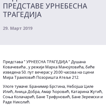
ПРЕДСТАВЕ УРНЕБЕСНА
ТРАГЕДИЈА
29. Март 2019
Представа ” УРНЕЕСНА ТРАГЕДИЈА ” Душана
Ковачевића , у режији Марка Манојловића, биће
изведена 50. пут вечерас у 20.00 часова на сцени
Мира Траиловић Позоришта Атеље 212.
Улоге тумаче: Бранимир Брстина, Небојша Циле
Илић, Аница Добра, Амар Ћоровић, Kатарина Жутић,
Соња Kолачарић, Бане Трифуновић, Бане Зеремски и
Раде Николић.