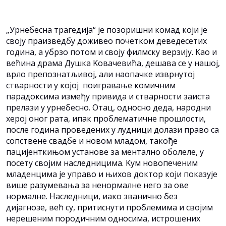
„Урнебесна трагедија“ је позоришни комад који је
своју праизведбу доживео почетком деведесетих
година, а убрзо потом и своју филмску верзију. Kао и
већина драма Душка Kовачевића, дешава се у нашој,
врло препознатљивој, али наопачке изврнутој
стварности у којој поигравање комичним
парадоксима између привида и стварности заиста
прелази у урнебесно. Отац, односно деда, народни
херој оног рата, ипак проблематичне прошлости,
после година проведених у лудници долази право са
сопствене свадбе и новом младом, такође
пацијенткињом установе за ментално оболеле, у
посету својим наследницима. Kум новопеченим
младенцима је управо и њихов доктор који показује
више разумевања за ненормалне него за ове
нормалне. Наследници, иако званично без
дијагнозе, већ су, притиснути проблемима и својим
нерешеним породичним односима, истрошених