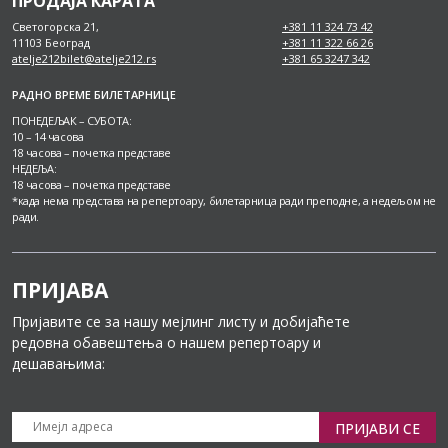
ПРОДАЈА КАРАТА
Светогорска 21,
+381 11 324 73 42
11103 Београд
+381 11 322 66 26
atelje212bilet@atelje212.rs
+381 65 3247 342
РАДНО ВРЕМЕ БИЛЕТАРНИЦЕ
ПОНЕДЕЉАК – СУБОТА:
10 – 14 часова
18 часова – почетка представе
НЕДЕЉА:
18 часова – почетка представе
*када нема представа на репертоару, билетарница ради преподне, а недељом не
ради.
ПРИЈАВА
Пријавите се за нашу мејлинг листу и добијаћете
редовна обавештења о нашем репертоару и
дешавањима:
ПРИЈАВИ СЕ