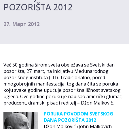
POZORIŠTA 2012
27. Март 2012
Već 50 godina širom sveta obeležava se Svetski dan
pozorišta, 27. mart, na inicijativu Međunarodnog
pozorišnog instituta (ITI). Tradicionalno, pored
mnogobrojnih manifestacija, tog dana čita se poruka
koju svake godine upućuje pozorišna ličnost svetskog
ugleda. Ove godine poruku je napisao američki glumac,
producent, dramski pisac i reditelj – Džon Malkovič.
PORUKA POVODOM SVETSKOG
DANA POZORIŠTA 2012
Džon Malkovič /John Malkovich