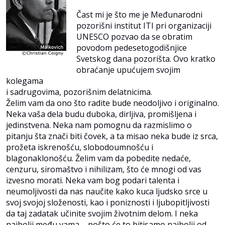
Čast mi je što me je Međunarodni
pozorišni institut ITI pri organizaciji
UNESCO pozvao da se obratim
povodom pedesetogodišnjice
Svetskog dana pozorišta. Ovo kratko
obraćanje upućujem svojim
kolegama
i sadrugovima, pozorišnim delatnicima.
Želim vam da ono što radite bude neodoljivo i originalno.
Neka vaša dela budu duboka, dirljiva, promišljena i
jedinstvena. Neka nam pomognu da razmislimo o
pitanju šta znači biti čovek, a ta misao neka bude iz srca,
prožeta iskrenošću, slobodoumnošću i
blagonaklonošću. Želim vam da pobedite nedaće,
cenzuru, siromaštvo i nihilizam, što će mnogi od vas
izvesno morati. Neka vam bog podari talenta i
neumoljivosti da nas naučite kako kuca ljudsko srce u
svoj svojoj složenosti, kao i poniznosti i ljubopitljivosti
da taj zadatak učinite svojim životnim delom. I neka
najbolji među vama – pošto će to bitisamo najbolji od