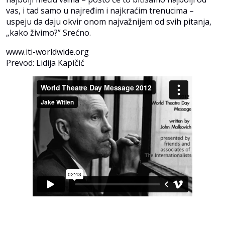
vas, i tad samo u najređim i najkraćim trenucima –
uspeju da daju okvir onom najvažnijem od svih pitanja,
„kako živimo?” Srećno.
www.iti-worldwide.org
Prevod: Lidija Kapičić