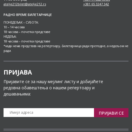
atelje212bilet@atelje212.rs
+381 65 3247 342
РАДНО ВРЕМЕ БИЛЕТАРНИЦЕ
ПОНЕДЕЉАК – СУБОТА:
10 – 14 часова
18 часова – почетка представе
НЕДЕЉА:
18 часова – почетка представе
*када нема представа на репертоару, билетарница ради преподне, а недељом не
ради.
ПРИЈАВА
Пријавите се за нашу мејлинг листу и добијаћете
редовна обавештења о нашем репертоару и
дешавањима:
ПРИЈАВИ СЕ