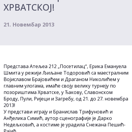
ХРВАТСКОЈ!
21. Новембар 2013
Представа Атељеа 212 „Посетилац“, Ерика Емануела
Шмита у режији Љиљане Тодоровић са маестралним
Војиславом Брајовићем и Драганом Николићем у
главним улогама, имаће своју велику турнеју по
позориштима Хрватске, у Ђакову, Славонском
Броду, Пули, Ријеци и Загребу, од 21. до 27. новембра
2013!
У представи играју и Бранислав Трифуновић и
Анђелика Симић, аутор сценографије је Дарко
Недељковић, а костиме је урадила Снежана Пешић-
Рајић.