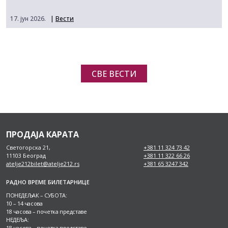
17. јун 2026.
|
Вести
СВЕ ВЕСТИ
ПРОДАЈА КАРАТА
Светогорска 21,
+381 11 324 73 42
11103 Београд
+381 11 322 66 26
atelje212bilet@atelje212.rs
+381 65 3247 342
РАДНО ВРЕМЕ БИЛЕТАРНИЦЕ
ПОНЕДЕЉАК – СУБОТА:
10 – 14 часова
18 часова – почетка представе
НЕДЕЉА:
18 часова – почетка представе